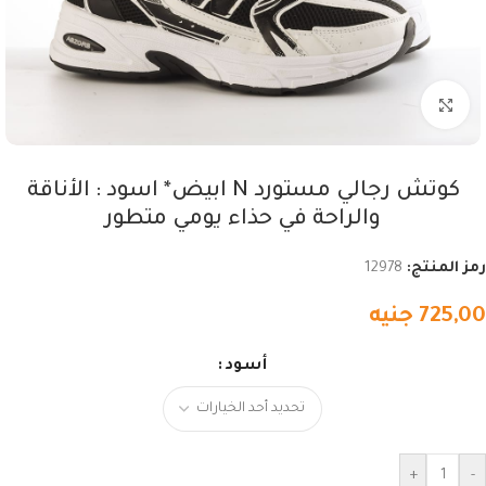
اضغط للتكبير
كوتش رجالي مستورد N ابيض* اسود : الأناقة
والراحة في حذاء يومي متطور
رمز المنتج:
12978
725,00
جنيه
أسود
+
-