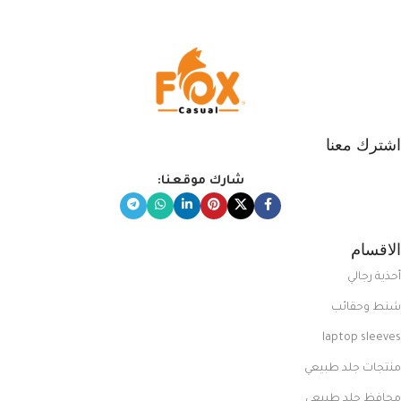
المبتكرة من Dipelle لتتألق بلوك جذاب
وغير التقليدي
اشترك معنا
شارك موقعنا:
الاقسام
أحذية رجالي
شنط وحقائب
laptop sleeves
منتجات جلد طبيعي
محافظ جلد طبيعي