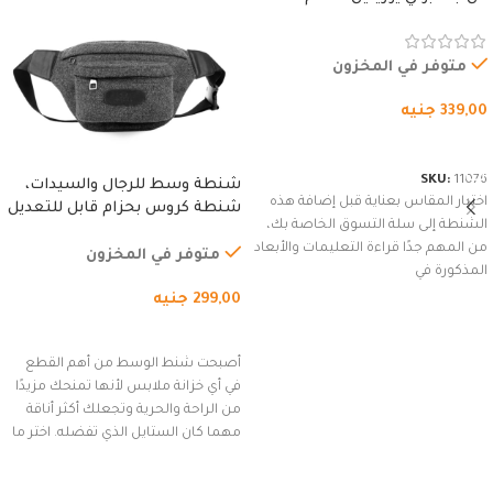
المقاوم للماء، مع غطاء مبطن
وسوستة.
متوفر في المخزون
339,00
جنيه
شراء المنتج
SKU:
11076
شنطة وسط للرجال والسيدات،
اختيار المقاس بعناية قبل إضافة هذه
شنطة كروس بحزام قابل للتعديل
الشنطة إلى سلة التسوق الخاصة بك،
للاستخدام الخارجي، التمارين،
من المهم جدًا قراءة التعليمات والأبعاد
السفر، الجري العادي، المشي
متوفر في المخزون
المذكورة في
لمسافات طويلة، وركوب الدراجات.
299,00
جنيه
(رمادي)
إضافة إلى السلة
أصبحت شنط الوسط من أهم القطع
في أي خزانة ملابس لأنها تمنحك مزيدًا
من الراحة والحرية وتجعلك أكثر أناقة
مهما كان الستايل الذي تفضله. اختر ما
يناسب ذوقك من مجموعتنا المميزة
التي تضم العديد من الاستايلات