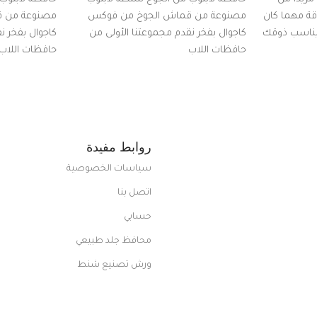
اقة مهما كان
مصنوعة من قماش الجوخ من فوكس
مصنوعة من 
 يناسب ذوقك
كاجوال بفخر نقدم مجموعتنا الأولى من
كاجوال بفخر ن
ضم العديد
حافظات اللاب
حافظات اللاب
من الاستايلات المبتكرة من Dipelle لتتألق
روابط مفيدة
سياسات الخصوصية
اتصل بنا
حسابي
محافظ جلد طبيعي
ورش تصنيع شنط