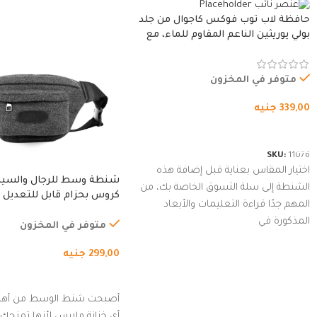
حافظة لاب توب فوكس كاجوال من جلد
بولي يوريثين الناعم المقاوم للماء، مع
غطاء مبطن وسوستة.
متوفر في المخزون
339,00
جنيه
شراء المنتج
SKU:
11076
اختيار المقاس بعناية قبل إضافة هذه
شنطة وسط للرجال والسي
الشنطة إلى سلة التسوق الخاصة بك، من
كروس بحزام قابل للتعديل 
المهم جدًا قراءة التعليمات والأبعاد
الخارجي، التمارين، السفر، ا
المذكورة في
المشي لمسافات طويلة، ور
متوفر في المخزون
الدراجات. (رمادي)
299,00
جنيه
إضافة إلى السلة
أصبحت شنط الوسط من أهم
أي خزانة ملابس لأنها تمنحك م