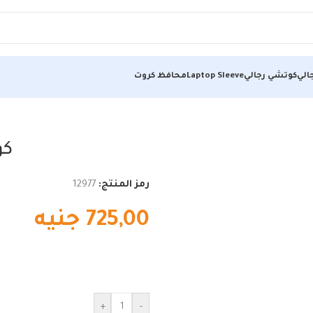
الي
كوتشي رجالي
Laptop Sleeve
محافظ كروت
كو
رمز المنتج:
12977
725,00
جنيه
+
-