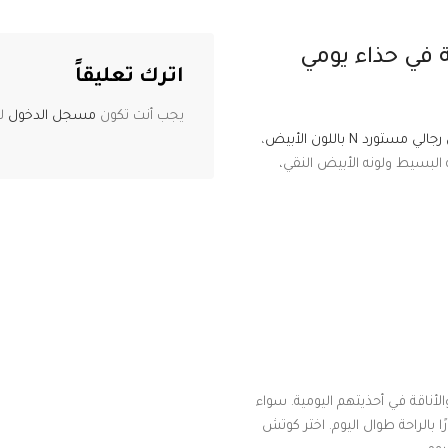
قة والراحة في حذاء يومي
اترك تعليقاً
يجب أنت تكون
مسجل الدخول
لت
 مستورد N باللون الأبيض
،
البسيط ولونه الأبيض النقي،
الراحة والأناقة في أحذيتهم اليومية. سواء
 بالراحة طوال اليوم. اختر كوتش