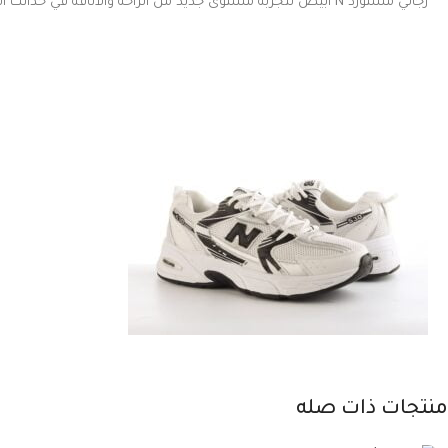
رجالي مستورد N أبيض لتجربة مستوى جديد من الراحة والأناقة في حذائك اليومي.
منتجات ذات صله