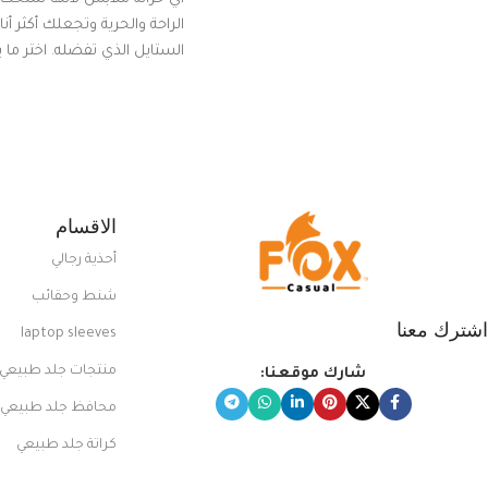
الراحة والحرية وتجعلك أكثر أن
الستايل الذي تفضله. اختر ما
من مجموعتنا المميزة التي ت
بلوك جذاب وغير التقليدي
الاقسام
أحذية رجالي
شنط وحقائب
اشترك معنا
laptop sleeves
منتجات جلد طبيعي
شارك موقعنا:
محافظ جلد طبيعي
كراتة جلد طبيعي