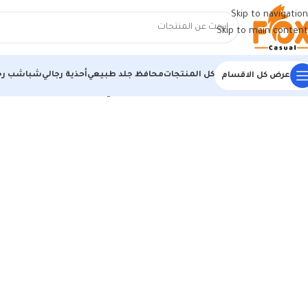
Skip to navigation
Skip to main content
كل المنتجات
محافظ جلد طبيعي
أحذية رجالي
شباشب رج
عرض كل الاقسام
الرئيسية
/
أحذية رجالي
/
كوتشي رجالي
/
كوتش رجالي مستورد N