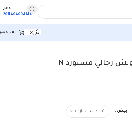
الدعم
+201140400414
0,00
جني
تش رجالي مستورد N
أبيض