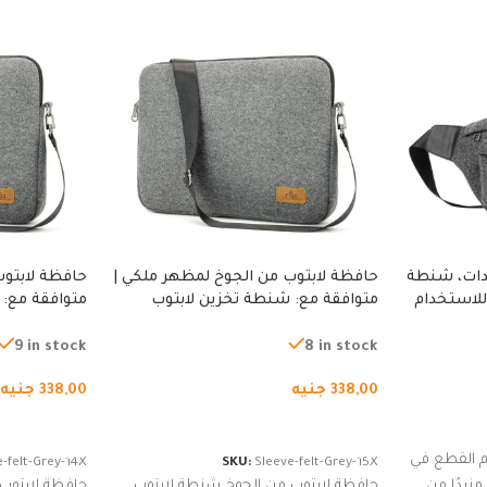
دات، شنطة
حافظة لابتوب من الجوخ لمظهر ملكي |
حافظة لابتوب
للاستخدام
متوافقة مع: شنطة تخزين لابتوب
متوافقة مع: 
لجري العادي،
لجميع الأجهزة، شنطة واقية محمولة
لجميع الأجهز
كوب
من الجوخ لجهاز نوت بوك والتابلت،
من الجوخ لجه
9 in stock
8 in stock
للجنسين
للجنسين
338,00
جنيه
338,00
جنيه
إضافة إلى السلة
إضافة إلى ا
 القطع في
-felt-Grey-14X
SKU:
Sleeve-felt-Grey-15X
زيدًا من
حافظة لابتوب من الجوخ شنطة لابتوب
حافظة لابتوب