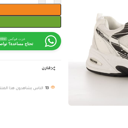
عزت فوكس
nline
تحتاج مساعدة؟ تواص
قارن
13
الناس يشاهدون هذا المنتج