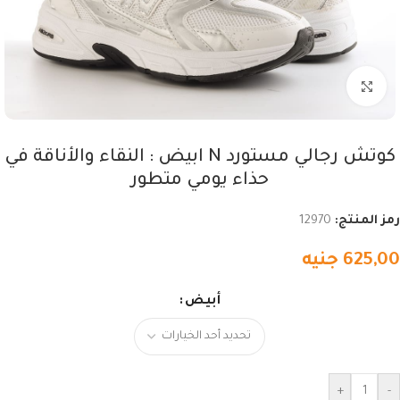
اضغط للتكبير
كوتش رجالي مستورد N ابيض : النقاء والأناقة في
حذاء يومي متطور
رمز المنتج:
12970
625,00
جنيه
أبيض
+
-