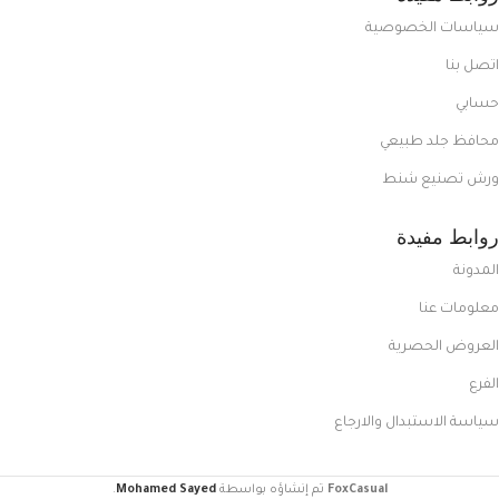
سياسات الخصوصية
اتصل بنا
حسابي
محافظ جلد طبيعي
ورش تصنيع شنط
روابط مفيدة
المدونة
معلومات عنا
العروض الحصرية
الفرع
سياسة الاستبدال والارجاع
FoxCasual
تم إنشاؤه بواسطة
Mohamed Sayed
.