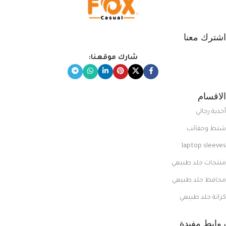
اشترك معنا
شارك موقعنا:
الاقسام
أحذية رجالي
شنط وحقائب
laptop sleeves
منتجات جلد طبيعي
محافظ جلد طبيعي
كراتة جلد طبيعي
روابط مفيدة