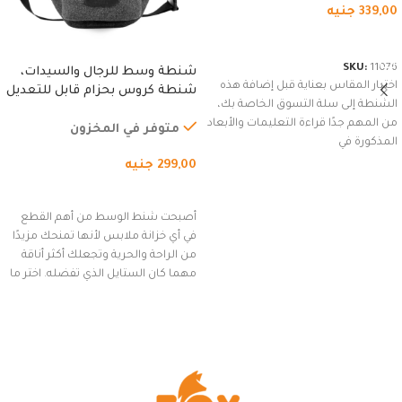
339,00
جنيه
شراء المنتج
SKU:
11076
شنطة وسط للرجال والسيدات،
اختيار المقاس بعناية قبل إضافة هذه
شنطة كروس بحزام قابل للتعديل
الشنطة إلى سلة التسوق الخاصة بك،
للاستخدام الخارجي، التمارين،
من المهم جدًا قراءة التعليمات والأبعاد
السفر، الجري العادي، المشي
متوفر في المخزون
المذكورة في
لمسافات طويلة، وركوب الدراجات.
299,00
جنيه
(رمادي)
إضافة إلى السلة
أصبحت شنط الوسط من أهم القطع
في أي خزانة ملابس لأنها تمنحك مزيدًا
من الراحة والحرية وتجعلك أكثر أناقة
مهما كان الستايل الذي تفضله. اختر ما
يناسب ذوقك من مجموعتنا المميزة
التي تضم العديد من الاستايلات
المبتكرة من Dipelle لتتألق بلوك جذاب
وغير التقليدي