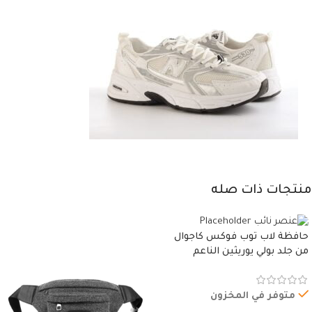
منتجات ذات صله
حافظة لاب توب فوكس كاجوال
من جلد بولي يوريثين الناعم
المقاوم للماء، مع غطاء مبطن
وسوستة.
متوفر في المخزون