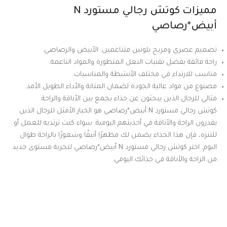
مميزات كوتش رجالي مستورد N
أبيض*رصاصي
تصميم عصري ومريح بلونين متناغمين: الأبيض والرصاصي.
راحة فائقة بفضل تقنيات النعل المتطورة والمواد الناعمة.
مناسب للارتداء في مختلف الأنشطة والمناسبات.
مصنوع من مواد عالية الجودة لضمان المتانة والأداء الطويل الأمد.
مثالي للرجال الذين يبحثون عن حذاء يجمع بين الأناقة والراحة.
كوتش رجالي مستورد N أبيض*رصاصي هو الخيار الأمثل للرجال الذين
يقدرون الراحة والأناقة في أحذيتهم اليومية. سواء كنت ترتديه للعمل أو
للتنزه، فإن هذا الحذاء يضمن لك مظهرًا أنيقًا وشعورًا بالراحة طوال
اليوم. اختر كوتش رجالي مستورد N أبيض*رصاصي لتجربة مستوى جديد
من الراحة والأناقة في حذائك اليومي.