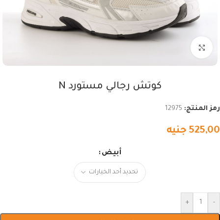
اضغط للتكبير
كوتش رجالي مستورد N
رمز المنتج:
12975
525,00
جنيه
أبيض
+
-