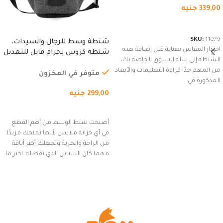
339,00
جنيه
شراء المنتج
SKU:
11076
شنطة وسط للرجال والسيدات،
اختيار المقاس بعناية قبل إضافة هذه
شنطة كروس بحزام قابل للتعديل
الشنطة إلى سلة التسوق الخاصة بك،
للاستخدام الخارجي، التمارين،
من المهم جدًا قراءة التعليمات والأبعاد
السفر، الجري العادي، المشي
متوفر في المخزون
المذكورة في
لمسافات طويلة، وركوب الدراجات.
299,00
جنيه
(رمادي)
إضافة إلى السلة
أصبحت شنط الوسط من أهم القطع
في أي خزانة ملابس لأنها تمنحك مزيدًا
من الراحة والحرية وتجعلك أكثر أناقة
مهما كان الستايل الذي تفضله. اختر ما
يناسب ذوقك من مجموعتنا المميزة
التي تضم العديد من الاستايلات
المبتكرة من Dipelle لتتألق بلوك جذاب
وغير التقليدي