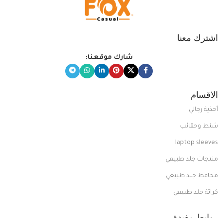
اشترك معنا
شارك موقعنا:
الاقسام
أحذية رجالي
شنط وحقائب
laptop sleeves
منتجات جلد طبيعي
محافظ جلد طبيعي
كراتة جلد طبيعي
روابط مفيدة