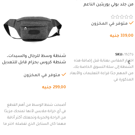
من جلد بولي يوريثين الناعم
المقاوم للماء، مع غطاء مبطن
وسوستة.
متوفر في المخزون
339,00
جنيه
شراء المنتج
SKU:
11076
شنطة وسط للرجال والسيدات،
اختيار المقاس بعناية قبل إضافة هذه
شنطة كروس بحزام قابل للتعديل
الشنطة إلى سلة التسوق الخاصة بك،
للاستخدام الخارجي، التمارين،
من المهم جدًا قراءة التعليمات والأبعاد
السفر، الجري العادي، المشي
متوفر في المخزون
المذكورة في
لمسافات طويلة، وركوب الدراجات.
299,00
جنيه
(رمادي)
إضافة إلى السلة
أصبحت شنط الوسط من أهم القطع
في أي خزانة ملابس لأنها تمنحك مزيدًا
من الراحة والحرية وتجعلك أكثر أناقة
مهما كان الستايل الذي تفضله. اختر ما
يناسب ذوقك من مجموعتنا المميزة