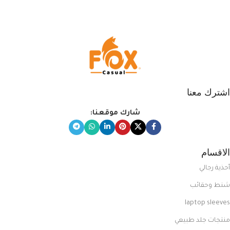
التي تضم العديد من الاستايلات
المبتكرة من Dipelle لتتألق بلوك جذاب
وغير التقليدي
اشترك معنا
شارك موقعنا:
الاقسام
أحذية رجالي
شنط وحقائب
laptop sleeves
منتجات جلد طبيعي