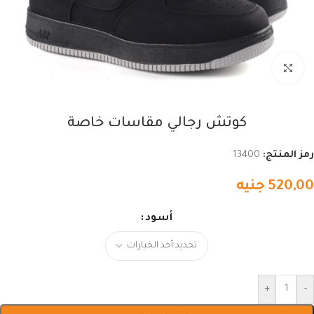
اضغط للتكبير
كوتش رجالي مقاسات خاصة
رمز المنتج:
13400
520,00
جنيه
أسود
+
-