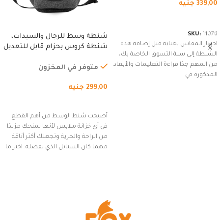
339,00
جنيه
شراء المنتج
SKU:
11076
شنطة وسط للرجال والسيدات،
اختيار المقاس بعناية قبل إضافة هذه
شنطة كروس بحزام قابل للتعديل
الشنطة إلى سلة التسوق الخاصة بك،
للاستخدام الخارجي، التمارين،
من المهم جدًا قراءة التعليمات والأبعاد
السفر، الجري العادي، المشي
متوفر في المخزون
المذكورة في
لمسافات طويلة، وركوب الدراجات.
299,00
جنيه
(رمادي)
إضافة إلى السلة
أصبحت شنط الوسط من أهم القطع
في أي خزانة ملابس لأنها تمنحك مزيدًا
من الراحة والحرية وتجعلك أكثر أناقة
مهما كان الستايل الذي تفضله. اختر ما
يناسب ذوقك من مجموعتنا المميزة
التي تضم العديد من الاستايلات
المبتكرة من Dipelle لتتألق بلوك جذاب
وغير التقليدي