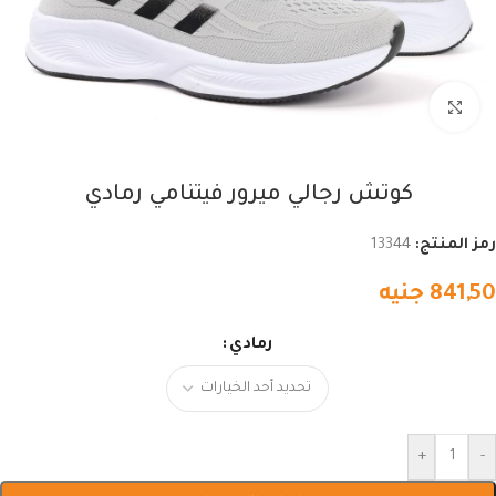
اضغط للتكبير
كوتش رجالي ميرور فيتنامي رمادي
رمز المنتج:
13344
841,50
جنيه
رمادي
+
-