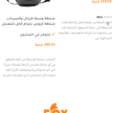
339,00
جنيه
شراء المنتج
SKU:
11076
شنطة وسط للرجال والسيدات،
اختيار المقاس بعناية قبل إضافة هذه
شنطة كروس بحزام قابل للتعديل
الشنطة إلى سلة التسوق الخاصة بك،
للاستخدام الخارجي، التمارين،
من المهم جدًا قراءة التعليمات والأبعاد
السفر، الجري العادي، المشي
متوفر في المخزون
المذكورة في
لمسافات طويلة، وركوب الدراجات.
299,00
جنيه
(رمادي)
إضافة إلى السلة
أصبحت شنط الوسط من أهم القطع
في أي خزانة ملابس لأنها تمنحك مزيدًا
من الراحة والحرية وتجعلك أكثر أناقة
مهما كان الستايل الذي تفضله. اختر ما
يناسب ذوقك من مجموعتنا المميزة
التي تضم العديد من الاستايلات
المبتكرة من Dipelle لتتألق بلوك جذاب
وغير التقليدي