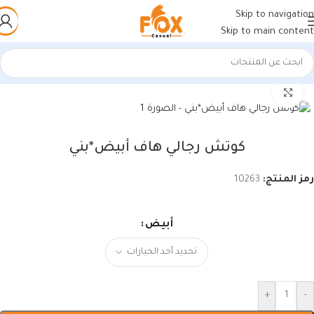
Skip to navigation
Skip to main content
الرئيسية
/
أحذية رجالي
/
كوتشي رجالي
اضغط للتكبير
كوتش رجالي هاف أبيض*بني
رمز المنتج:
10263
أبيض
+
-