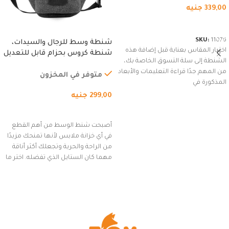
339,00
جنيه
شراء المنتج
SKU:
11076
شنطة وسط للرجال والسيدات،
اختيار المقاس بعناية قبل إضافة هذه
شنطة كروس بحزام قابل للتعديل
الشنطة إلى سلة التسوق الخاصة بك،
للاستخدام الخارجي، التمارين،
من المهم جدًا قراءة التعليمات والأبعاد
السفر، الجري العادي، المشي
متوفر في المخزون
المذكورة في
لمسافات طويلة، وركوب الدراجات.
299,00
جنيه
(رمادي)
إضافة إلى السلة
أصبحت شنط الوسط من أهم القطع
في أي خزانة ملابس لأنها تمنحك مزيدًا
من الراحة والحرية وتجعلك أكثر أناقة
مهما كان الستايل الذي تفضله. اختر ما
يناسب ذوقك من مجموعتنا المميزة
التي تضم العديد من الاستايلات
المبتكرة من Dipelle لتتألق بلوك جذاب
وغير التقليدي