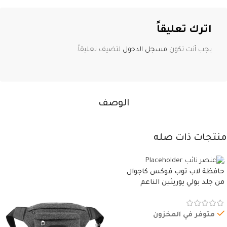
اترك تعليقاً
يجب أنت تكون
مسجل الدخول
لتضيف تعليقاً.
الوصف
منتجات ذات صله
حافظة لاب توب فوكس كاجوال
من جلد بولي يوريثين الناعم
المقاوم للماء، مع غطاء مبطن
وسوستة.
متوفر في المخزون