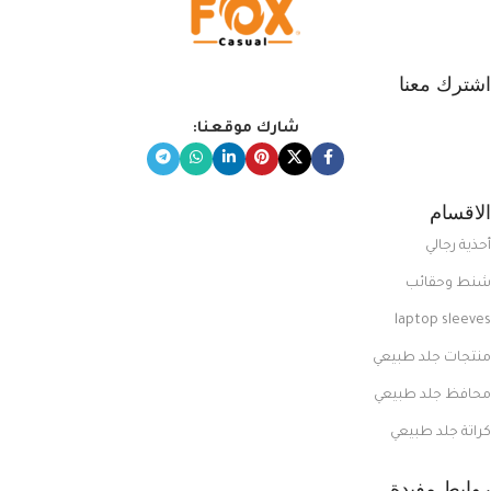
اشترك معنا
شارك موقعنا:
الاقسام
أحذية رجالي
شنط وحقائب
laptop sleeves
منتجات جلد طبيعي
محافظ جلد طبيعي
كراتة جلد طبيعي
روابط مفيدة