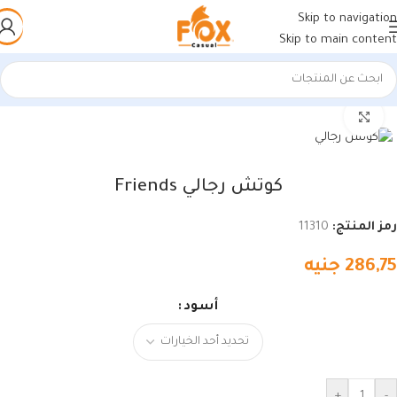
Skip to navigation
Skip to main content
الرئيسية
/
أحذية رجالي
/
كوتشي رجالي
اضغط للتكبير
كوتش رجالي Friends
رمز المنتج:
11310
286,75
جنيه
أسود
+
-