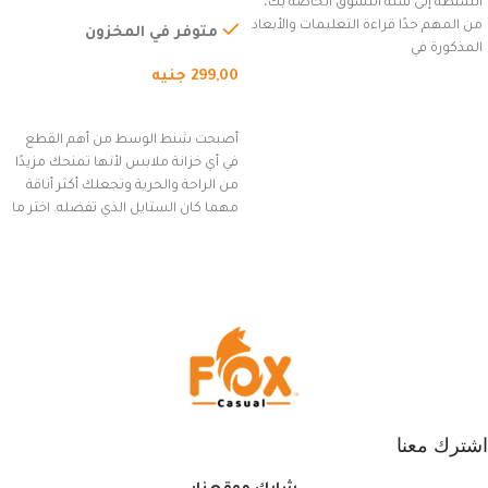
الشنطة إلى سلة التسوق الخاصة بك،
للاستخدام الخارجي، التمارين،
من المهم جدًا قراءة التعليمات والأبعاد
السفر، الجري العادي، المشي
متوفر في المخزون
المذكورة في
لمسافات طويلة، وركوب الدراجات.
299,00
جنيه
(رمادي)
إضافة إلى السلة
أصبحت شنط الوسط من أهم القطع
في أي خزانة ملابس لأنها تمنحك مزيدًا
من الراحة والحرية وتجعلك أكثر أناقة
مهما كان الستايل الذي تفضله. اختر ما
يناسب ذوقك من مجموعتنا المميزة
التي تضم العديد من الاستايلات
المبتكرة من Dipelle لتتألق بلوك جذاب
وغير التقليدي
اشترك معنا