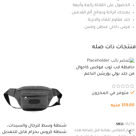
الحصول على اطلالة رائعة وأنيقة .
يمنحك الراحة ويعالج ألم القدمين .
جلد مقاوم للماء والاتربة .
فرش داخلي مبطن ومتين.
منتجات ذات صله
حافظة لاب توب فوكس كاجوال
من جلد بولي يوريثين الناعم
المقاوم للماء، مع غطاء مبطن
وسوستة.
متوفر في المخزون
339,00
جنيه
شراء المنتج
SKU:
11076
شنطة وسط للرجال والسيدات،
اختيار المقاس بعناية قبل إضافة هذه
شنطة كروس بحزام قابل للتعديل