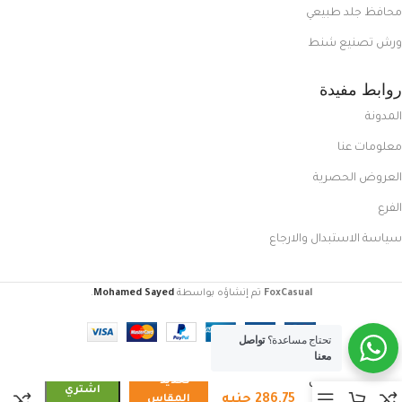
محافظ جلد طبيعي
ورش تصنيع شنط
روابط مفيدة
المدونة
معلومات عنا
العروض الحصرية
الفرع
سياسة الاستبدال والارجاع
FoxCasual
تم إنشاؤه بواسطة
Mohamed Sayed
.
تحتاج مساعدة؟
تواصل
معنا
تحديد
كوتش
اشتري
286,75
جنيه
رجالي
المقاس