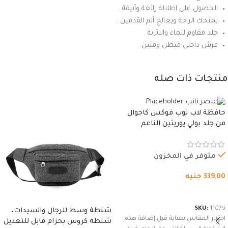
الحصول على اطلالة رائعة وأنيقة .
يمنحك الراحة ويعالج ألم القدمين .
جلد مقاوم للماء والاتربة .
فرش داخلي مبطن ومتين.
منتجات ذات صله
حافظة لاب توب فوكس كاجوال
من جلد بولي يوريثين الناعم
المقاوم للماء، مع غطاء مبطن
وسوستة.
متوفر في المخزون
339,00
جنيه
شراء المنتج
SKU:
11076
شنطة وسط للرجال والسيدات،
اختيار المقاس بعناية قبل إضافة هذه
شنطة كروس بحزام قابل للتعديل