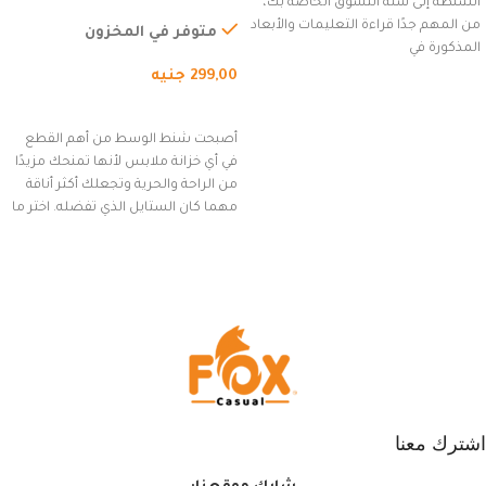
الشنطة إلى سلة التسوق الخاصة بك،
للاستخدام الخارجي، التمارين،
من المهم جدًا قراءة التعليمات والأبعاد
السفر، الجري العادي، المشي
متوفر في المخزون
المذكورة في
لمسافات طويلة، وركوب الدراجات.
299,00
جنيه
(رمادي)
إضافة إلى السلة
أصبحت شنط الوسط من أهم القطع
في أي خزانة ملابس لأنها تمنحك مزيدًا
من الراحة والحرية وتجعلك أكثر أناقة
مهما كان الستايل الذي تفضله. اختر ما
يناسب ذوقك من مجموعتنا المميزة
التي تضم العديد من الاستايلات
المبتكرة من Dipelle لتتألق بلوك جذاب
وغير التقليدي
اشترك معنا