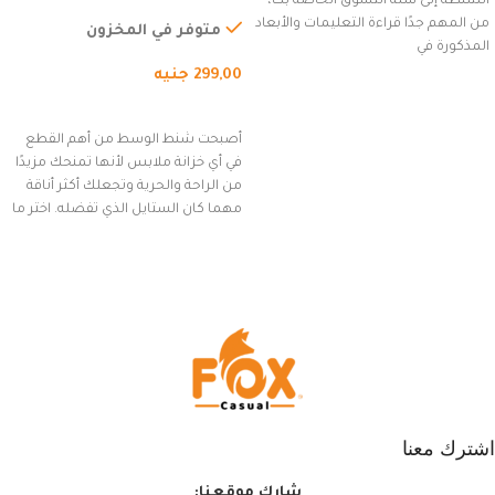
الشنطة إلى سلة التسوق الخاصة بك،
للاستخدام الخارجي، التمارين،
من المهم جدًا قراءة التعليمات والأبعاد
السفر، الجري العادي، المشي
متوفر في المخزون
المذكورة في
لمسافات طويلة، وركوب الدراجات.
299,00
جنيه
(رمادي)
إضافة إلى السلة
أصبحت شنط الوسط من أهم القطع
في أي خزانة ملابس لأنها تمنحك مزيدًا
من الراحة والحرية وتجعلك أكثر أناقة
مهما كان الستايل الذي تفضله. اختر ما
يناسب ذوقك من مجموعتنا المميزة
التي تضم العديد من الاستايلات
المبتكرة من Dipelle لتتألق بلوك جذاب
وغير التقليدي
اشترك معنا
شارك موقعنا: