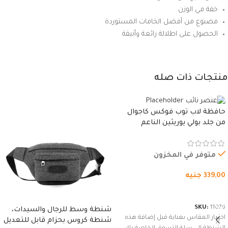
خفة في الوزن
مصنوع من أفضل الخامات المستوردة
الحصول على اطلالة رائعة وأنيقة
منتجات ذات صله
حافظة لاب توب فوكس كاجوال
من جلد بولي يوريثين الناعم
المقاوم للماء، مع غطاء مبطن
وسوستة.
متوفر في المخزون
339,00
جنيه
شراء المنتج
SKU:
11076
شنطة وسط للرجال والسيدات،
اختيار المقاس بعناية قبل إضافة هذه
شنطة كروس بحزام قابل للتعديل