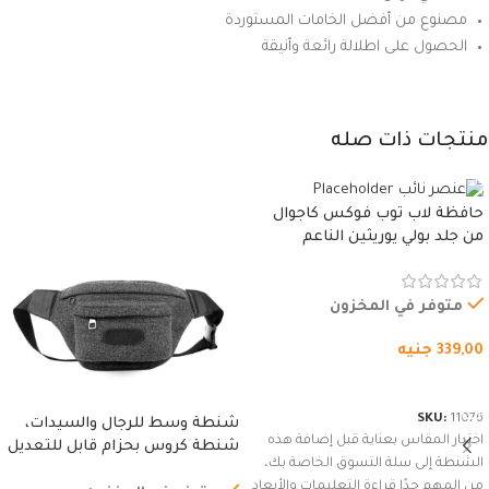
مصنوع من أفضل الخامات المستوردة
الحصول على اطلالة رائعة وأنيقة
منتجات ذات صله
حافظة لاب توب فوكس كاجوال
من جلد بولي يوريثين الناعم
المقاوم للماء، مع غطاء مبطن
وسوستة.
متوفر في المخزون
339,00
جنيه
شراء المنتج
SKU:
11076
شنطة وسط للرجال والسيدات،
اختيار المقاس بعناية قبل إضافة هذه
شنطة كروس بحزام قابل للتعديل
الشنطة إلى سلة التسوق الخاصة بك،
للاستخدام الخارجي، التمارين،
من المهم جدًا قراءة التعليمات والأبعاد