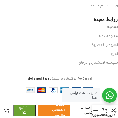
ورش تصنيع شنط
روابط مفيدة
المدونة
معلومات عنا
العروض الحصرية
الفرع
سياسة الاستبدال والارجاع
FoxCasual
تم إنشاؤه بواسطة
Mohamed Sayed
.
تحتاج مساعدة؟
تواصل
معنا
تحديد
كوتش شراب
اشتري
المقاس
رجالي كحلي
الآن
واللون
قارن
عربة التسوق
القائمة الرئيسية