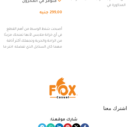
السفر، الجري العادي، المشي
متوفر في المخزون
المذكورة في
لمسافات طويلة، وركوب الدراجات.
299,00
جنيه
(رمادي)
إضافة إلى السلة
أصبحت شنط الوسط من أهم القطع
في أي خزانة ملابس لأنها تمنحك مزيدًا
من الراحة والحرية وتجعلك أكثر أناقة
مهما كان الستايل الذي تفضله. اختر ما
يناسب ذوقك من مجموعتنا المميزة
التي تضم العديد من الاستايلات
المبتكرة من Dipelle لتتألق بلوك جذاب
وغير التقليدي
اشترك معنا
شارك موقعنا: