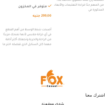
الشنطة إلى سلة التسوق الخاصة بك،
للاستخدام الخارجي، التمارين،
من المهم جدًا قراءة التعليمات والأبعاد
السفر، الجري العادي، المشي
متوفر في المخزون
المذكورة في
لمسافات طويلة، وركوب الدراجات.
299,00
جنيه
(رمادي)
إضافة إلى السلة
أصبحت شنط الوسط من أهم القطع
في أي خزانة ملابس لأنها تمنحك مزيدًا
من الراحة والحرية وتجعلك أكثر أناقة
مهما كان الستايل الذي تفضله. اختر ما
يناسب ذوقك من مجموعتنا المميزة
التي تضم العديد من الاستايلات
المبتكرة من Dipelle لتتألق بلوك جذاب
وغير التقليدي
اشترك معنا
شارك موقعنا: