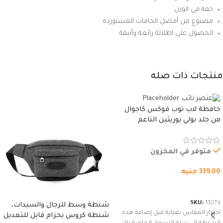
خفة في الوزن
مصنوع من أفضل الخامات المستوردة
الحصول على اطلالة رائعة وأنيقة
منتجات ذات صله
حافظة لاب توب فوكس كاجوال
من جلد بولي يوريثين الناعم
المقاوم للماء، مع غطاء مبطن
وسوستة.
متوفر في المخزون
339,00
جنيه
شراء المنتج
SKU:
11076
شنطة وسط للرجال والسيدات،
اختيار المقاس بعناية قبل إضافة هذه
شنطة كروس بحزام قابل للتعديل