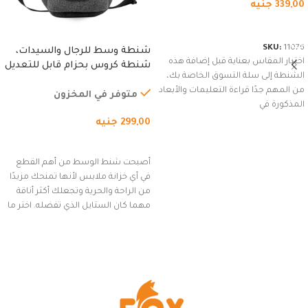
339,00
جنيه
شراء المنتج
SKU:
11076
شنطة وسط للرجال والسيدات،
اختيار المقاس بعناية قبل إضافة هذه
شنطة كروس بحزام قابل للتعديل
الشنطة إلى سلة التسوق الخاصة بك،
للاستخدام الخارجي، التمارين،
من المهم جدًا قراءة التعليمات والأبعاد
السفر، الجري العادي، المشي
متوفر في المخزون
المذكورة في
لمسافات طويلة، وركوب الدراجات.
299,00
جنيه
(رمادي)
إضافة إلى السلة
أصبحت شنط الوسط من أهم القطع
في أي خزانة ملابس لأنها تمنحك مزيدًا
من الراحة والحرية وتجعلك أكثر أناقة
مهما كان الستايل الذي تفضله. اختر ما
يناسب ذوقك من مجموعتنا المميزة
التي تضم العديد من الاستايلات
المبتكرة من Dipelle لتتألق بلوك جذاب
وغير التقليدي