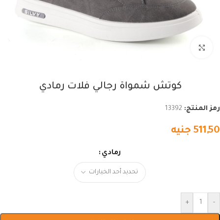
اضغط للتكبير
كوتش شمواة رجالي فلات رمادي
رمز المنتج:
13392
511,50
جنيه
رمادي
+
-