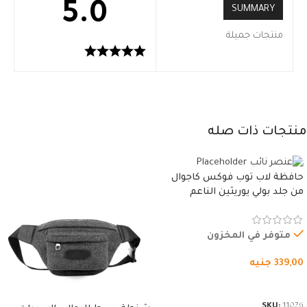
5.0
SUMMARY
منتجات جميلة
منتجات ذات صله
حافظة لاب توب فوكس كاجوال
من جلد بولي يوريثين الناعم
المقاوم للماء، مع غطاء مبطن
وسوستة.
متوفر في المخزون
339,00
جنيه
شراء المنتج
SKU:
11076