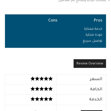
يمنحك الراحة ويعالج ألم القدمين
Cons
Pros
خدمة ممتازة
جودة متتازة
توصيل سريع
Review Overview
السعر
الخامة
الخدمة