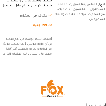
شنطة وسط للرجال والسيدات،
اختيار المقاس بعناية قبل إضافة هذه
شنطة كروس بحزام قابل للتعديل
الشنطة إلى سلة التسوق الخاصة بك،
للاستخدام الخارجي، التمارين،
من المهم جدًا قراءة التعليمات والأبعاد
السفر، الجري العادي، المشي
متوفر في المخزون
المذكورة في
لمسافات طويلة، وركوب الدراجات.
299,00
جنيه
(رمادي)
إضافة إلى السلة
أصبحت شنط الوسط من أهم القطع
في أي خزانة ملابس لأنها تمنحك مزيدًا
من الراحة والحرية وتجعلك أكثر أناقة
مهما كان الستايل الذي تفضله. اختر ما
يناسب ذوقك من مجموعتنا المميزة
التي تضم العديد من الاستايلات
المبتكرة من Dipelle لتتألق بلوك جذاب
وغير التقليدي
اشترك معنا