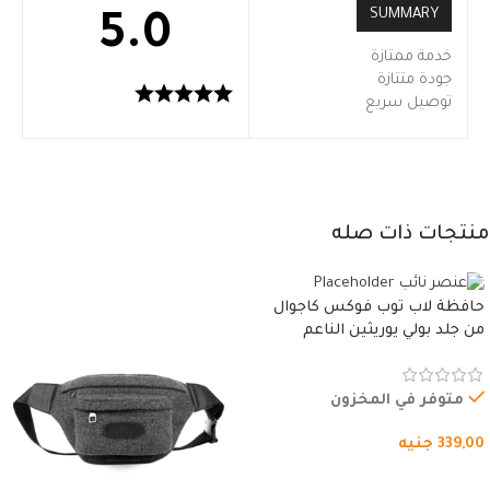
SUMMARY
5.0
خدمة ممتازة
جودة متتازة
توصيل سريع
منتجات ذات صله
حافظة لاب توب فوكس كاجوال
من جلد بولي يوريثين الناعم
المقاوم للماء، مع غطاء مبطن
وسوستة.
متوفر في المخزون
339,00
جنيه
شراء المنتج