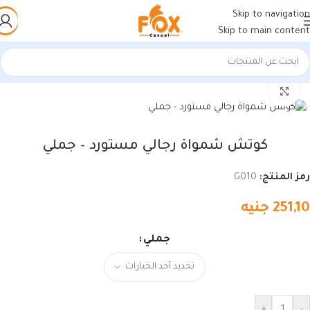
Skip to navigation
Skip to main content
الرئيسية
/
أحذية رجالي
/
كوتشي رجالي
اضغط للتكبير
كوتش شمواة رجالي مستورد – جملي
رمز المنتج:
G010
251,10
جنيه
جملي
+
-