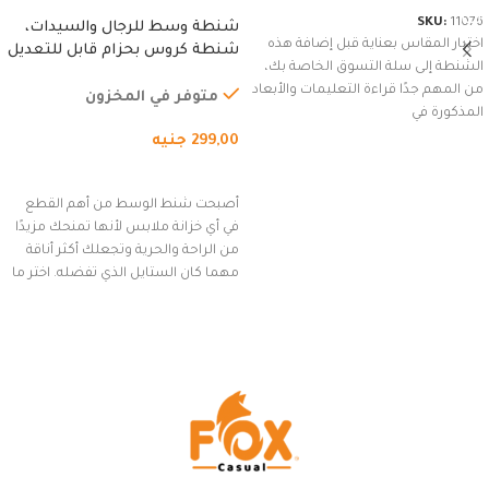
SKU:
11076
شنطة وسط للرجال والسيدات،
اختيار المقاس بعناية قبل إضافة هذه
شنطة كروس بحزام قابل للتعديل
الشنطة إلى سلة التسوق الخاصة بك،
للاستخدام الخارجي، التمارين،
من المهم جدًا قراءة التعليمات والأبعاد
السفر، الجري العادي، المشي
متوفر في المخزون
المذكورة في
لمسافات طويلة، وركوب الدراجات.
299,00
جنيه
(رمادي)
إضافة إلى السلة
أصبحت شنط الوسط من أهم القطع
في أي خزانة ملابس لأنها تمنحك مزيدًا
من الراحة والحرية وتجعلك أكثر أناقة
مهما كان الستايل الذي تفضله. اختر ما
يناسب ذوقك من مجموعتنا المميزة
التي تضم العديد من الاستايلات
المبتكرة من Dipelle لتتألق بلوك جذاب
وغير التقليدي