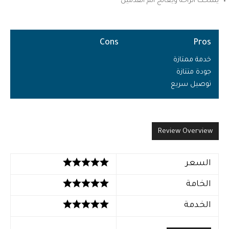
يمنحك الراحة ويعالج ألم القدمين
Cons
Pros
خدمة ممتازة
جودة متتازة
توصيل سريع
Review Overview
السعر
الخامة
الخدمة