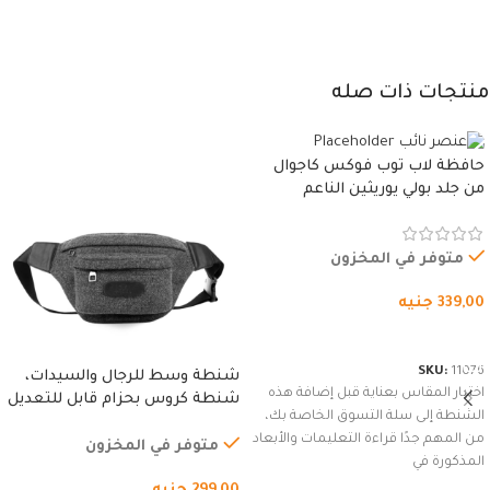
منتجات ذات صله
حافظة لاب توب فوكس كاجوال
من جلد بولي يوريثين الناعم
المقاوم للماء، مع غطاء مبطن
وسوستة.
متوفر في المخزون
339,00
جنيه
شراء المنتج
SKU:
11076
شنطة وسط للرجال والسيدات،
اختيار المقاس بعناية قبل إضافة هذه
شنطة كروس بحزام قابل للتعديل
الشنطة إلى سلة التسوق الخاصة بك،
للاستخدام الخارجي، التمارين،
من المهم جدًا قراءة التعليمات والأبعاد
السفر، الجري العادي، المشي
متوفر في المخزون
المذكورة في
لمسافات طويلة، وركوب الدراجات.