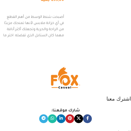
299,00
جنيه
(رمادي)
إضافة إلى السلة
أصبحت شنط الوسط من أهم القطع
في أي خزانة ملابس لأنها تمنحك مزيدًا
من الراحة والحرية وتجعلك أكثر أناقة
مهما كان الستايل الذي تفضله. اختر ما
يناسب ذوقك من مجموعتنا المميزة
التي تضم العديد من الاستايلات
المبتكرة من Dipelle لتتألق بلوك جذاب
وغير التقليدي
اشترك معنا
شارك موقعنا: