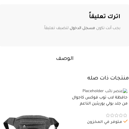
اترك تعليقاً
يجب أنت تكون
مسجل الدخول
لتضيف تعليقاً.
الوصف
منتجات ذات صله
حافظة لاب توب فوكس كاجوال
من جلد بولي يوريثين الناعم
المقاوم للماء، مع غطاء مبطن
وسوستة.
متوفر في المخزون