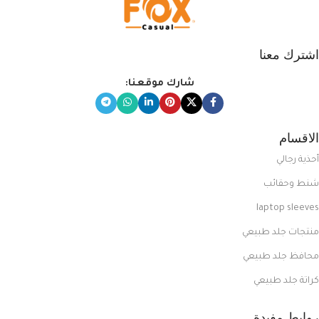
اشترك معنا
شارك موقعنا:
الاقسام
أحذية رجالي
شنط وحقائب
laptop sleeves
منتجات جلد طبيعي
محافظ جلد طبيعي
كراتة جلد طبيعي
روابط مفيدة