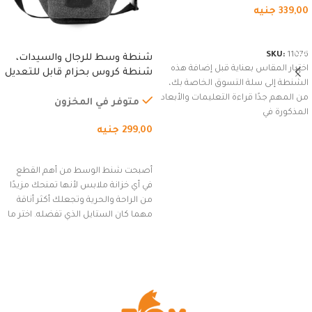
339,00
جنيه
شراء المنتج
SKU:
11076
شنطة وسط للرجال والسيدات،
اختيار المقاس بعناية قبل إضافة هذه
شنطة كروس بحزام قابل للتعديل
الشنطة إلى سلة التسوق الخاصة بك،
للاستخدام الخارجي، التمارين،
من المهم جدًا قراءة التعليمات والأبعاد
السفر، الجري العادي، المشي
متوفر في المخزون
المذكورة في
لمسافات طويلة، وركوب الدراجات.
299,00
جنيه
(رمادي)
إضافة إلى السلة
أصبحت شنط الوسط من أهم القطع
في أي خزانة ملابس لأنها تمنحك مزيدًا
من الراحة والحرية وتجعلك أكثر أناقة
مهما كان الستايل الذي تفضله. اختر ما
يناسب ذوقك من مجموعتنا المميزة
التي تضم العديد من الاستايلات
المبتكرة من Dipelle لتتألق بلوك جذاب
وغير التقليدي