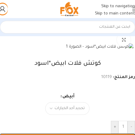
Skip to navigation
Skip to main content
الرئيسية
/
أحذية رجالي
/
سنيكرز رجالي
اضغط للتكبير
كوتش فلات ابيض*اسود
رمز المنتج:
10119
أبيض
+
-