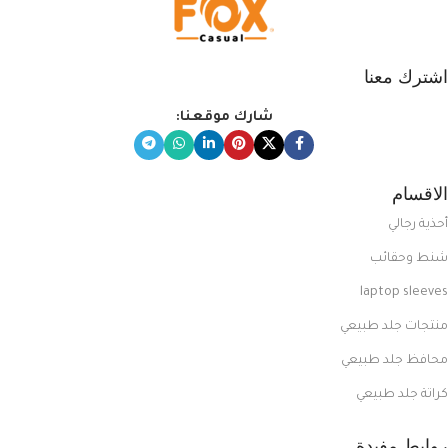
اشترك معنا
شارك موقعنا:
الاقسام
أحذية رجالي
شنط وحقائب
laptop sleeves
منتجات جلد طبيعي
محافظ جلد طبيعي
كراتة جلد طبيعي
روابط مفيدة