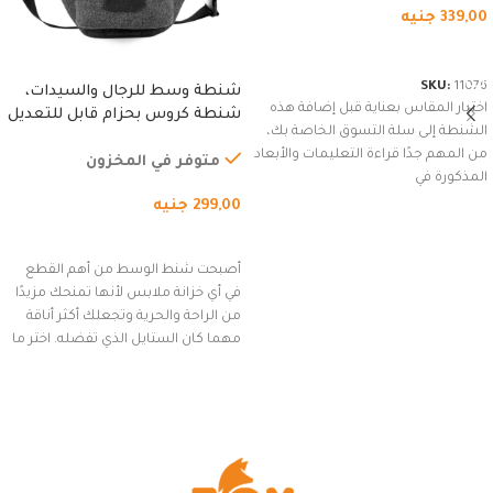
339,00
جنيه
شراء المنتج
SKU:
11076
شنطة وسط للرجال والسيدات،
اختيار المقاس بعناية قبل إضافة هذه
شنطة كروس بحزام قابل للتعديل
الشنطة إلى سلة التسوق الخاصة بك،
للاستخدام الخارجي، التمارين،
من المهم جدًا قراءة التعليمات والأبعاد
السفر، الجري العادي، المشي
متوفر في المخزون
المذكورة في
لمسافات طويلة، وركوب الدراجات.
299,00
جنيه
(رمادي)
إضافة إلى السلة
أصبحت شنط الوسط من أهم القطع
في أي خزانة ملابس لأنها تمنحك مزيدًا
من الراحة والحرية وتجعلك أكثر أناقة
مهما كان الستايل الذي تفضله. اختر ما
يناسب ذوقك من مجموعتنا المميزة
التي تضم العديد من الاستايلات
المبتكرة من Dipelle لتتألق بلوك جذاب
وغير التقليدي