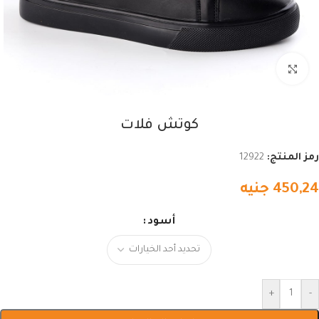
اضغط للتكبير
كوتش فلات
رمز المنتج:
12922
450,24
جنيه
أسود
+
-