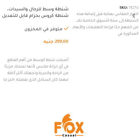
SKU:
11076
شنطة وسط للرجال والسيدات،
اختيار المقاس بعناية قبل إضافة هذه
شنطة كروس بحزام قابل للتعديل
الشنطة إلى سلة التسوق الخاصة بك،
للاستخدام الخارجي، التمارين،
من المهم جدًا قراءة التعليمات والأبعاد
السفر، الجري العادي، المشي
متوفر في المخزون
المذكورة في
لمسافات طويلة، وركوب الدراجات.
299,00
جنيه
(رمادي)
إضافة إلى السلة
أصبحت شنط الوسط من أهم القطع
في أي خزانة ملابس لأنها تمنحك مزيدًا
من الراحة والحرية وتجعلك أكثر أناقة
مهما كان الستايل الذي تفضله. اختر ما
يناسب ذوقك من مجموعتنا المميزة
التي تضم العديد من الاستايلات
المبتكرة من Dipelle لتتألق بلوك جذاب
وغير التقليدي