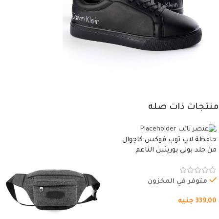
منتجات ذات صله
حافظة لاب توب فوكس كاجوال
من جلد بولي يوريثين الناعم
المقاوم للماء، مع غطاء مبطن
وسوستة.
متوفر في المخزون
339,00
جنيه
شراء المنتج