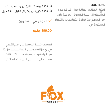
SKU:
11076
شنطة وسط للرجال والسيدات،
اختيار المقاس بعناية قبل إضافة هذه
شنطة كروس بحزام قابل للتعديل
الشنطة إلى سلة التسوق الخاصة بك،
للاستخدام الخارجي، التمارين،
من المهم جدًا قراءة التعليمات والأبعاد
السفر، الجري العادي، المشي
متوفر في المخزون
المذكورة في
لمسافات طويلة، وركوب الدراجات.
299,00
جنيه
(رمادي)
إضافة إلى السلة
أصبحت شنط الوسط من أهم القطع
في أي خزانة ملابس لأنها تمنحك مزيدًا
من الراحة والحرية وتجعلك أكثر أناقة
مهما كان الستايل الذي تفضله. اختر ما
يناسب ذوقك من مجموعتنا المميزة
التي تضم العديد من الاستايلات
المبتكرة من Dipelle لتتألق بلوك جذاب
وغير التقليدي