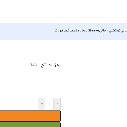
الي
كوتشي رجالي
Laptop Sleeve
محافظ كروت
رمز المنتج:
11401
+
-