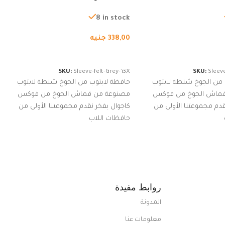
ة، شنطة واقية محمولة
لجميع الأجهزة، شنطة واقية محمولة
از نوت بوك والتابلت،
من الجوخ لجهاز نوت بوك والتابلت،
8 in stock
للجنسين
338,00
جنيه
لسلة
إضافة إلى السلة
SKU:
Sleeve-felt-Grey-13X
SKU:
Sleeve
 من الجوخ شنطة لابتوب
حافظة لابتوب من الجوخ شنطة لابتوب
قماش الجوخ من فوكس
مصنوعة من قماش الجوخ من فوكس
قدم مجموعتنا الأولى من
كاجوال بفخر نقدم مجموعتنا الأولى من
حافظات اللاب
روابط مفيدة
المدونة
معلومات عنا