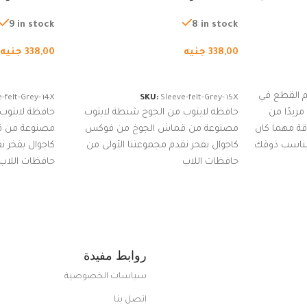
لجري العادي،
لجميع الأجهزة، شنطة واقية محمولة
لجميع الأجهز
كوب
من الجوخ لجهاز نوت بوك والتابلت،
من الجوخ لجه
9 in stock
8 in stock
للجنسين
للجنسين
338,00
جنيه
338,00
جنيه
إضافة إلى السلة
إضافة إلى ا
 القطع في
-felt-Grey-14X
SKU:
Sleeve-felt-Grey-15X
زيدًا من
حافظة لابتوب من الجوخ شنطة لابتوب
حافظة لابتوب
اقة مهما كان
مصنوعة من قماش الجوخ من فوكس
مصنوعة من 
 يناسب ذوقك
كاجوال بفخر نقدم مجموعتنا الأولى من
كاجوال بفخر ن
ضم العديد
حافظات اللاب
حافظات اللاب
من الاستايلات المبتكرة من Dipelle لتتألق
روابط مفيدة
سياسات الخصوصية
اتصل بنا