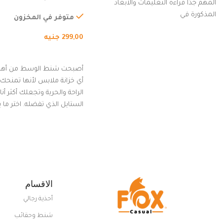
المهم جدًا قراءة التعليمات والأبعاد
الخارجي، التمارين، السفر، ا
المذكورة في
المشي لمسافات طويلة، ور
متوفر في المخزون
الدراجات. (رمادي)
299,00
جنيه
إضافة إلى السلة
أصبحت شنط الوسط من أهم
أي خزانة ملابس لأنها تمنحك م
الراحة والحرية وتجعلك أكثر أن
الستايل الذي تفضله. اختر ما
من مجموعتنا المميزة التي ت
بلوك جذاب وغير التقليدي
الاقسام
أحذية رجالي
شنط وحقائب