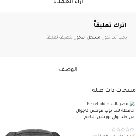
آراء العملاء
اترك تعليقاً
يجب أنت تكون
مسجل الدخول
لتضيف تعليقاً.
الوصف
منتجات ذات صله
حافظة لاب توب فوكس كاجوال
من جلد بولي يوريثين الناعم
المقاوم للماء، مع غطاء مبطن
وسوستة.