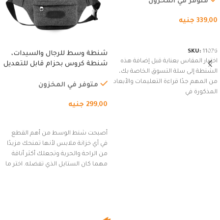
متوفر في المخزون
339,00
جنيه
شراء المنتج
SKU:
11076
شنطة وسط للرجال والسيدات،
اختيار المقاس بعناية قبل إضافة هذه
شنطة كروس بحزام قابل للتعديل
الشنطة إلى سلة التسوق الخاصة بك،
للاستخدام الخارجي، التمارين،
من المهم جدًا قراءة التعليمات والأبعاد
السفر، الجري العادي، المشي
متوفر في المخزون
المذكورة في
لمسافات طويلة، وركوب الدراجات.
299,00
جنيه
(رمادي)
إضافة إلى السلة
أصبحت شنط الوسط من أهم القطع
في أي خزانة ملابس لأنها تمنحك مزيدًا
من الراحة والحرية وتجعلك أكثر أناقة
مهما كان الستايل الذي تفضله. اختر ما
يناسب ذوقك من مجموعتنا المميزة
التي تضم العديد من الاستايلات
المبتكرة من Dipelle لتتألق بلوك جذاب
وغير التقليدي