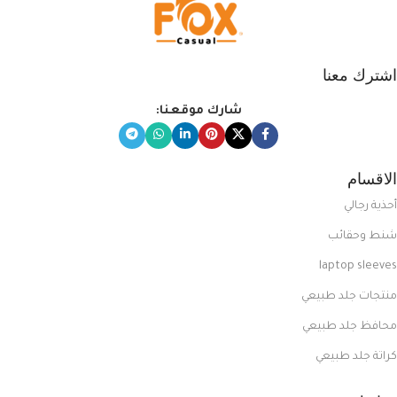
اشترك معنا
شارك موقعنا:
الاقسام
أحذية رجالي
شنط وحقائب
laptop sleeves
منتجات جلد طبيعي
محافظ جلد طبيعي
كراتة جلد طبيعي