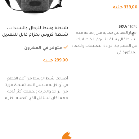
339,00
جنيه
شراء المنتج
SKU:
11076
شنطة وسط للرجال والسيدات،
اختيار المقاس بعناية قبل إضافة هذه
شنطة كروس بحزام قابل للتعديل
الشنطة إلى سلة التسوق الخاصة بك،
للاستخدام الخارجي، التمارين،
من المهم جدًا قراءة التعليمات والأبعاد
السفر، الجري العادي، المشي
متوفر في المخزون
المذكورة في
لمسافات طويلة، وركوب الدراجات.
299,00
جنيه
(رمادي)
إضافة إلى السلة
أصبحت شنط الوسط من أهم القطع
في أي خزانة ملابس لأنها تمنحك مزيدًا
من الراحة والحرية وتجعلك أكثر أناقة
مهما كان الستايل الذي تفضله. اختر ما
يناسب ذوقك من مجموعتنا المميزة
التي تضم العديد من الاستايلات
المبتكرة من Dipelle لتتألق بلوك جذاب
وغير التقليدي