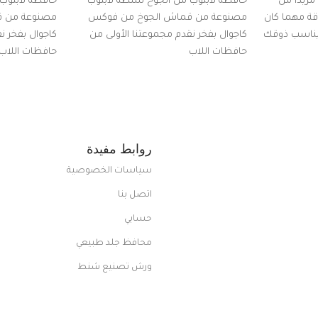
زيدًا من
حافظة لابتوب من الجوخ شنطة لابتوب
حافظة لابتوب
اقة مهما كان
مصنوعة من قماش الجوخ من فوكس
مصنوعة من 
 يناسب ذوقك
كاجوال بفخر نقدم مجموعتنا الأولى من
كاجوال بفخر ن
ضم العديد
حافظات اللاب
حافظات اللاب
من الاستايلات المبتكرة من Dipelle لتتألق
روابط مفيدة
سياسات الخصوصية
اتصل بنا
حسابي
محافظ جلد طبيعي
ورش تصنيع شنط