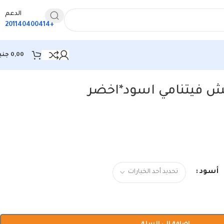
الدعم
+201140400414
0,00
جني
ش فيتنامي اسود*اخضر
أسود