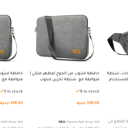
دات، شنطة
حافظة لابتوب من الجوخ لمظهر ملكي |
حافظة لابتوب
للاستخدام
متوافقة مع: شنطة تخزين لابتوب
متوافقة مع: 
لجري العادي،
لجميع الأجهزة، شنطة واقية محمولة
لجميع الأجهز
كوب
من الجوخ لجهاز نوت بوك والتابلت،
من الجوخ لجه
9 in stock
8 in stock
للجنسين
للجنسين
338,00
جنيه
338,00
جنيه
إضافة إلى السلة
إضافة إلى ا
 القطع في
-felt-Grey-14X
SKU:
Sleeve-felt-Grey-15X