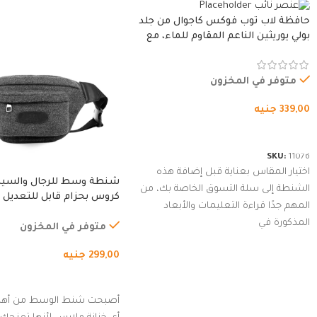
حافظة لاب توب فوكس كاجوال من جلد
بولي يوريثين الناعم المقاوم للماء، مع
غطاء مبطن وسوستة.
متوفر في المخزون
339,00
جنيه
شراء المنتج
SKU:
11076
اختيار المقاس بعناية قبل إضافة هذه
شنطة وسط للرجال والسي
الشنطة إلى سلة التسوق الخاصة بك، من
كروس بحزام قابل للتعديل 
المهم جدًا قراءة التعليمات والأبعاد
الخارجي، التمارين، السفر، ا
المذكورة في
المشي لمسافات طويلة، ور
متوفر في المخزون
الدراجات. (رمادي)
299,00
جنيه
إضافة إلى السلة
أصبحت شنط الوسط من أهم