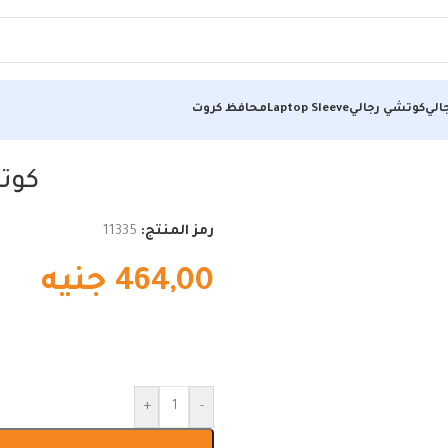
الي
كوتشي رجالي
Laptop Sleeve
محافظ كروت
كوت
رمز المنتج:
11335
464,00
جنيه
+
-