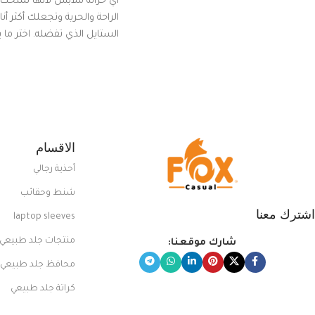
أي خزانة ملابس لأنها تمنحك م
الراحة والحرية وتجعلك أكثر أن
الستايل الذي تفضله. اختر ما
من مجموعتنا المميزة التي ت
بلوك جذاب وغير التقليدي
الاقسام
أحذية رجالي
شنط وحقائب
اشترك معنا
laptop sleeves
منتجات جلد طبيعي
شارك موقعنا:
محافظ جلد طبيعي
كراتة جلد طبيعي