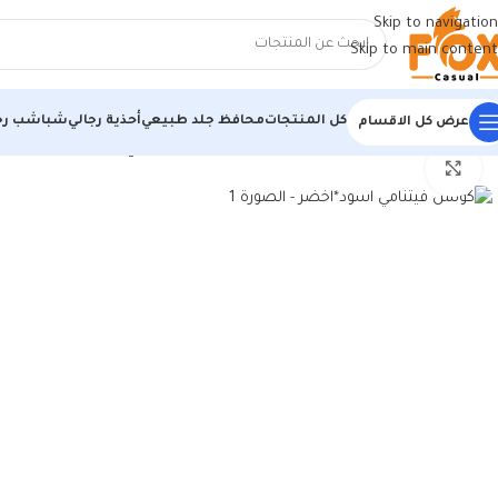
Skip to navigation
Skip to main content
كل المنتجات
محافظ جلد طبيعي
أحذية رجالي
شباشب رج
عرض كل الاقسام
الرئيسية
/
أحذية رجالي
/
كوتشات فيتنامي
/
كوتش فيتنامي اسود*اخضر
اضغط للتكبير