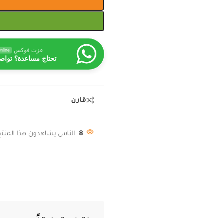
عزت فوكس
nline
تحتاج مساعدة؟ تواص
قارن
8
الناس يشاهدون هذا المنتج 