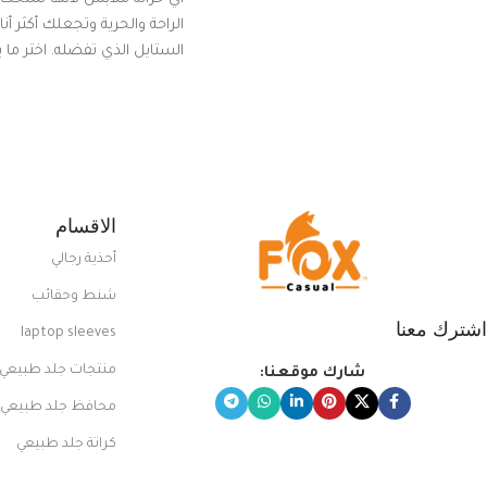
الراحة والحرية وتجعلك أكثر أن
الستايل الذي تفضله. اختر ما
من مجموعتنا المميزة التي ت
بلوك جذاب وغير التقليدي
الاقسام
أحذية رجالي
شنط وحقائب
اشترك معنا
laptop sleeves
منتجات جلد طبيعي
شارك موقعنا:
محافظ جلد طبيعي
كراتة جلد طبيعي