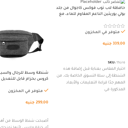
حافظة لاب توب فوكس كاجوال من جلد
بولي يوريثين الناعم المقاوم للماء، مع
غطاء مبطن وسوستة.
متوفر في المخزون
339,00
جنيه
شراء المنتج
SKU:
11076
اختيار المقاس بعناية قبل إضافة هذه
شنطة وسط للرجال والسي
الشنطة إلى سلة التسوق الخاصة بك، من
كروس بحزام قابل للتعديل 
المهم جدًا قراءة التعليمات والأبعاد
الخارجي، التمارين، السفر، ا
المذكورة في
المشي لمسافات طويلة، ور
متوفر في المخزون
الدراجات. (رمادي)
299,00
جنيه
إضافة إلى السلة
أصبحت شنط الوسط من أهم
أي خزانة ملابس لأنها تمنحك م