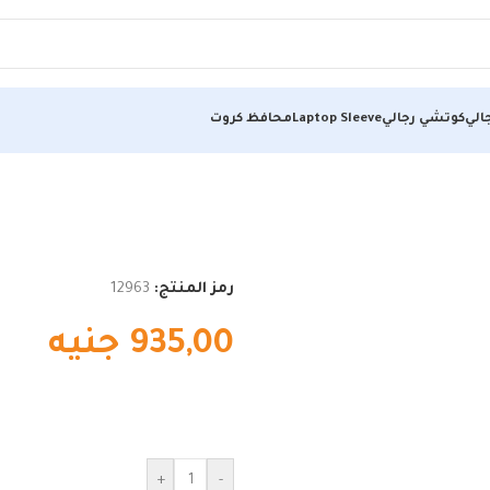
الي
كوتشي رجالي
Laptop Sleeve
محافظ كروت
رمز المنتج:
12963
935,00
جنيه
+
-