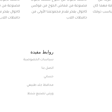
اقة مهما كان
مصنوعة من قماش الجوخ من فوكس
مصنوعة من 
 يناسب ذوقك
كاجوال بفخر نقدم مجموعتنا الأولى من
كاجوال بفخر ن
ضم العديد
حافظات اللاب
حافظات اللاب
من الاستايلات المبتكرة من Dipelle لتتألق
روابط مفيدة
سياسات الخصوصية
اتصل بنا
حسابي
محافظ جلد طبيعي
ورش تصنيع شنط