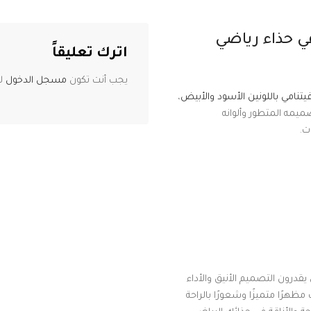
ي حذاء رياضي
اترك تعليقاً
يجب أنت تكون
مسجل الدخول
لت
تنامي باللونين الأسود والأبيض
،
صميمه المتطور وألوانه
ت.
قدرون التصميم الأنيق والأداء
ظهرًا متميزًا وشعورًا بالراحة