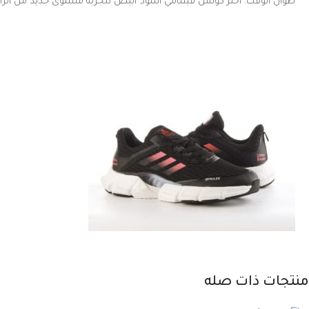
طوال الوقت. اختر كوتش فيتنامي أسود*أبيض لتجربة مستوى جديد من الراحة
منتجات ذات صله