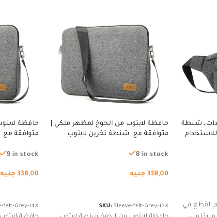
دات، شنطة
حافظة لابتوب من الجوخ لمظهر ملكي |
حافظة لابتوب
للاستخدام
متوافقة مع: شنطة تخزين لابتوب
متوافقة مع: 
لجري العادي،
لجميع الأجهزة، شنطة واقية محمولة
لجميع الأجهز
كوب
من الجوخ لجهاز نوت بوك والتابلت،
من الجوخ لجه
9 in stock
8 in stock
للجنسين
للجنسين
338,00
جنيه
338,00
جنيه
إضافة إلى السلة
إضافة إلى ا
 القطع في
-felt-Grey-14X
SKU:
Sleeve-felt-Grey-15X
زيدًا من
حافظة لابتوب من الجوخ شنطة لابتوب
حافظة لابتوب