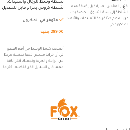
SKU:
11076
شنطة وسط للرجال والسيدات،
اختيار المقاس بعناية قبل إضافة هذه
شنطة كروس بحزام قابل للتعديل
الشنطة إلى سلة التسوق الخاصة بك،
للاستخدام الخارجي، التمارين،
من المهم جدًا قراءة التعليمات والأبعاد
السفر، الجري العادي، المشي
متوفر في المخزون
المذكورة في
لمسافات طويلة، وركوب الدراجات.
299,00
جنيه
(رمادي)
إضافة إلى السلة
أصبحت شنط الوسط من أهم القطع
في أي خزانة ملابس لأنها تمنحك مزيدًا
من الراحة والحرية وتجعلك أكثر أناقة
مهما كان الستايل الذي تفضله. اختر ما
يناسب ذوقك من مجموعتنا المميزة
التي تضم العديد من الاستايلات
المبتكرة من Dipelle لتتألق بلوك جذاب
وغير التقليدي
اشترك معنا