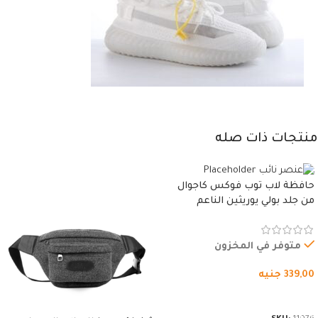
منتجات ذات صله
حافظة لاب توب فوكس كاجوال
من جلد بولي يوريثين الناعم
المقاوم للماء، مع غطاء مبطن
وسوستة.
متوفر في المخزون
339,00
جنيه
شراء المنتج