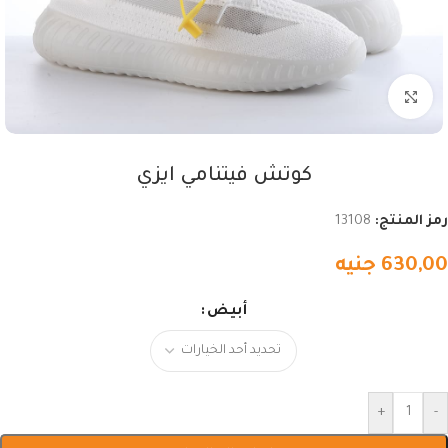
اضغط للتكبير
كوتش فيتنامي ايزي
رمز المنتج:
13108
630,00
جنيه
أبيض
+
-