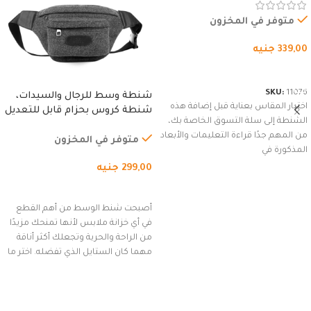
وسوستة.
متوفر في المخزون
339,00
جنيه
شراء المنتج
SKU:
11076
شنطة وسط للرجال والسيدات،
اختيار المقاس بعناية قبل إضافة هذه
شنطة كروس بحزام قابل للتعديل
الشنطة إلى سلة التسوق الخاصة بك،
للاستخدام الخارجي، التمارين،
من المهم جدًا قراءة التعليمات والأبعاد
السفر، الجري العادي، المشي
متوفر في المخزون
المذكورة في
لمسافات طويلة، وركوب الدراجات.
299,00
جنيه
(رمادي)
إضافة إلى السلة
أصبحت شنط الوسط من أهم القطع
في أي خزانة ملابس لأنها تمنحك مزيدًا
من الراحة والحرية وتجعلك أكثر أناقة
مهما كان الستايل الذي تفضله. اختر ما
يناسب ذوقك من مجموعتنا المميزة
التي تضم العديد من الاستايلات
المبتكرة من Dipelle لتتألق بلوك جذاب
وغير التقليدي