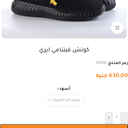
اضغط للتكبير
كوتش فيتنامي ايزي
رمز المنتج:
13109
630,00
جنيه
أسود
+
-