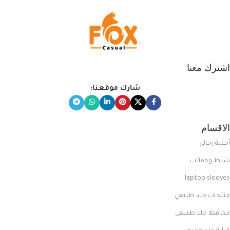
اشترك معنا
شارك موقعنا:
الاقسام
أحذية رجالي
شنط وحقائب
laptop sleeves
منتجات جلد طبيعي
محافظ جلد طبيعي