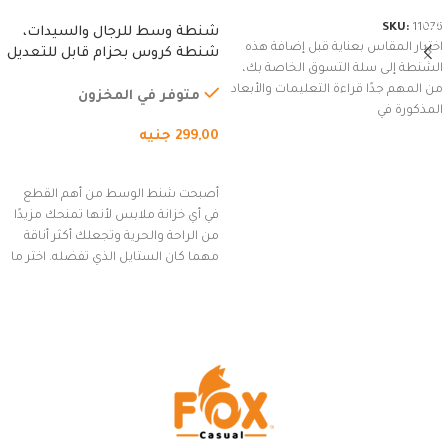
SKU:
11076
شنطة وسط للرجال والسيدات،
اختيار المقاس بعناية قبل إضافة هذه
شنطة كروس بحزام قابل للتعديل
الشنطة إلى سلة التسوق الخاصة بك،
للاستخدام الخارجي، التمارين،
من المهم جدًا قراءة التعليمات والأبعاد
السفر، الجري العادي، المشي
متوفر في المخزون
المذكورة في
لمسافات طويلة، وركوب الدراجات.
299,00
جنيه
(رمادي)
إضافة إلى السلة
أصبحت شنط الوسط من أهم القطع
في أي خزانة ملابس لأنها تمنحك مزيدًا
من الراحة والحرية وتجعلك أكثر أناقة
مهما كان الستايل الذي تفضله. اختر ما
يناسب ذوقك من مجموعتنا المميزة
التي تضم العديد من الاستايلات
المبتكرة من Dipelle لتتألق بلوك جذاب
وغير التقليدي