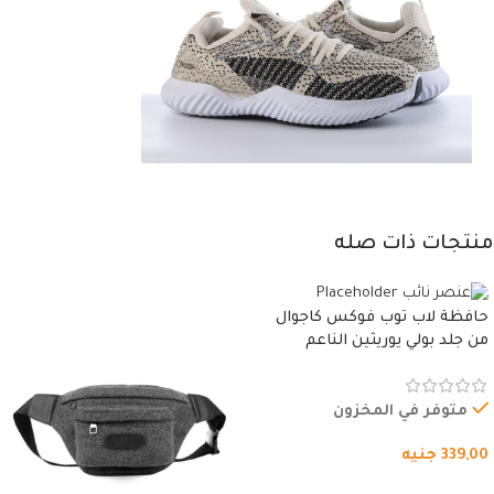
منتجات ذات صله
حافظة لاب توب فوكس كاجوال
من جلد بولي يوريثين الناعم
المقاوم للماء، مع غطاء مبطن
وسوستة.
متوفر في المخزون
339,00
جنيه
شراء المنتج