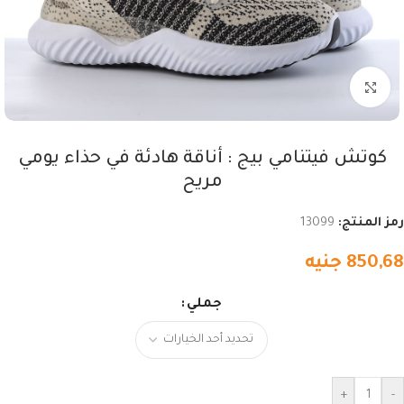
اضغط للتكبير
كوتش فيتنامي بيج : أناقة هادئة في حذاء يومي
مريح
رمز المنتج:
13099
850,68
جنيه
جملي
+
-