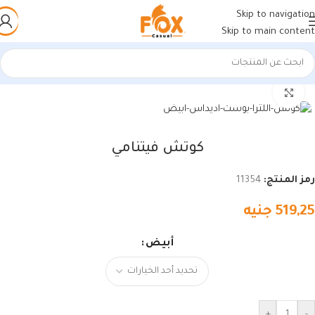
Skip to navigation
Skip to main content
الرئيسية
/
أحذية رجالي
/
كوتشات فيتنامي
اضغط للتكبير
كوتش فيتنامي
رمز المنتج:
11354
519,25
جنيه
أبيض
+
-