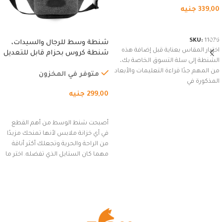
339,00
جنيه
شراء المنتج
SKU:
11076
شنطة وسط للرجال والسيدات،
اختيار المقاس بعناية قبل إضافة هذه
شنطة كروس بحزام قابل للتعديل
الشنطة إلى سلة التسوق الخاصة بك،
للاستخدام الخارجي، التمارين،
من المهم جدًا قراءة التعليمات والأبعاد
السفر، الجري العادي، المشي
متوفر في المخزون
المذكورة في
لمسافات طويلة، وركوب الدراجات.
299,00
جنيه
(رمادي)
إضافة إلى السلة
أصبحت شنط الوسط من أهم القطع
في أي خزانة ملابس لأنها تمنحك مزيدًا
من الراحة والحرية وتجعلك أكثر أناقة
مهما كان الستايل الذي تفضله. اختر ما
يناسب ذوقك من مجموعتنا المميزة
التي تضم العديد من الاستايلات
المبتكرة من Dipelle لتتألق بلوك جذاب
وغير التقليدي