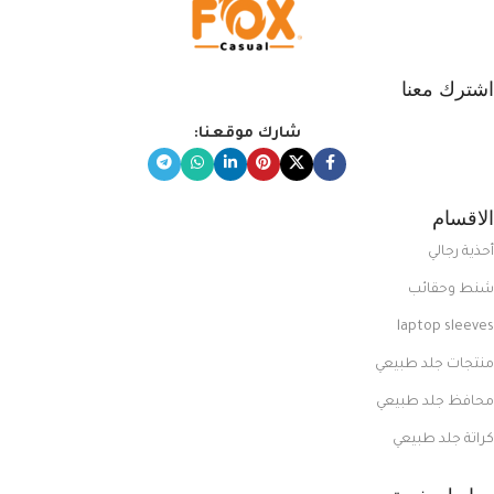
اشترك معنا
شارك موقعنا:
الاقسام
أحذية رجالي
شنط وحقائب
laptop sleeves
منتجات جلد طبيعي
محافظ جلد طبيعي
كراتة جلد طبيعي