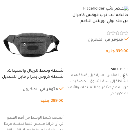
حافظة لاب توب فوكس كاجوال
من جلد بولي يوريثين الناعم
المقاوم للماء، مع غطاء مبطن
وسوستة.
متوفر في المخزون
339,00
جنيه
شراء المنتج
SKU:
11076
شنطة وسط للرجال والسيدات،
اختيار المقاس بعناية قبل إضافة هذه
شنطة كروس بحزام قابل للتعديل
الشنطة إلى سلة التسوق الخاصة بك،
للاستخدام الخارجي، التمارين،
من المهم جدًا قراءة التعليمات والأبعاد
السفر، الجري العادي، المشي
متوفر في المخزون
المذكورة في
لمسافات طويلة، وركوب الدراجات.
299,00
جنيه
(رمادي)
إضافة إلى السلة
أصبحت شنط الوسط من أهم القطع
في أي خزانة ملابس لأنها تمنحك مزيدًا