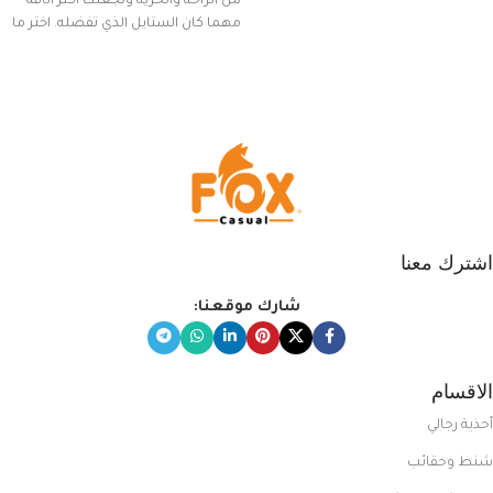
من الراحة والحرية وتجعلك أكثر أناقة
مهما كان الستايل الذي تفضله. اختر ما
يناسب ذوقك من مجموعتنا المميزة
التي تضم العديد من الاستايلات
المبتكرة من Dipelle لتتألق بلوك جذاب
وغير التقليدي
اشترك معنا
شارك موقعنا:
الاقسام
أحذية رجالي
شنط وحقائب