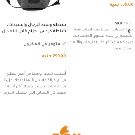
339,00
جنيه
شراء المنتج
SKU:
11076
شنطة وسط للرجال والسيدات،
اختيار المقاس بعناية قبل إضافة هذه
شنطة كروس بحزام قابل للتعديل
الشنطة إلى سلة التسوق الخاصة بك،
للاستخدام الخارجي، التمارين،
من المهم جدًا قراءة التعليمات والأبعاد
السفر، الجري العادي، المشي
متوفر في المخزون
المذكورة في
لمسافات طويلة، وركوب الدراجات.
299,00
جنيه
(رمادي)
إضافة إلى السلة
أصبحت شنط الوسط من أهم القطع
في أي خزانة ملابس لأنها تمنحك مزيدًا
من الراحة والحرية وتجعلك أكثر أناقة
مهما كان الستايل الذي تفضله. اختر ما
يناسب ذوقك من مجموعتنا المميزة
التي تضم العديد من الاستايلات
المبتكرة من Dipelle لتتألق بلوك جذاب
وغير التقليدي