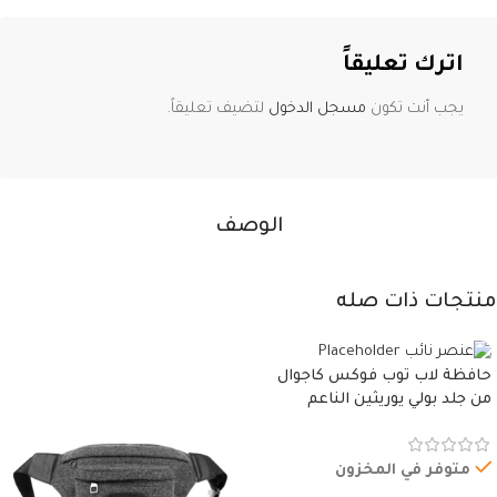
اترك تعليقاً
يجب أنت تكون
مسجل الدخول
لتضيف تعليقاً.
الوصف
منتجات ذات صله
حافظة لاب توب فوكس كاجوال
من جلد بولي يوريثين الناعم
المقاوم للماء، مع غطاء مبطن
وسوستة.
متوفر في المخزون