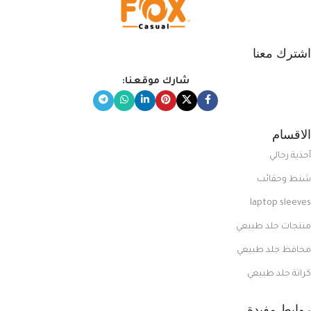
اشترك معنا
شارك موقعنا:
الاقسام
أحذية رجالي
شنط وحقائب
laptop sleeves
منتجات جلد طبيعي
محافظ جلد طبيعي
كراتة جلد طبيعي
روابط مفيدة