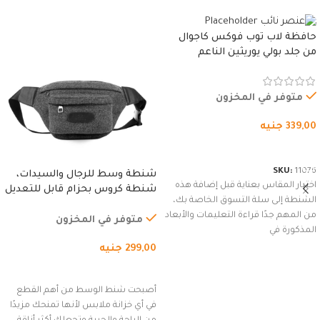
حافظة لاب توب فوكس كاجوال
من جلد بولي يوريثين الناعم
المقاوم للماء، مع غطاء مبطن
وسوستة.
متوفر في المخزون
339,00
جنيه
شراء المنتج
SKU:
11076
شنطة وسط للرجال والسيدات،
اختيار المقاس بعناية قبل إضافة هذه
شنطة كروس بحزام قابل للتعديل
الشنطة إلى سلة التسوق الخاصة بك،
للاستخدام الخارجي، التمارين،
من المهم جدًا قراءة التعليمات والأبعاد
السفر، الجري العادي، المشي
متوفر في المخزون
المذكورة في
لمسافات طويلة، وركوب الدراجات.
299,00
جنيه
(رمادي)
إضافة إلى السلة
أصبحت شنط الوسط من أهم القطع
في أي خزانة ملابس لأنها تمنحك مزيدًا