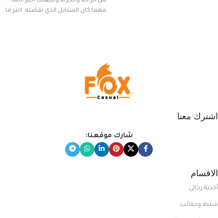
من الراحة والحرية وتجعلك أكثر أناقة
مهما كان الستايل الذي تفضله. اختر ما
يناسب ذوقك من مجموعتنا المميزة
التي تضم العديد من الاستايلات
المبتكرة من Dipelle لتتألق بلوك جذاب
وغير التقليدي
اشترك معنا
شارك موقعنا:
الاقسام
أحذية رجالي
شنط وحقائب