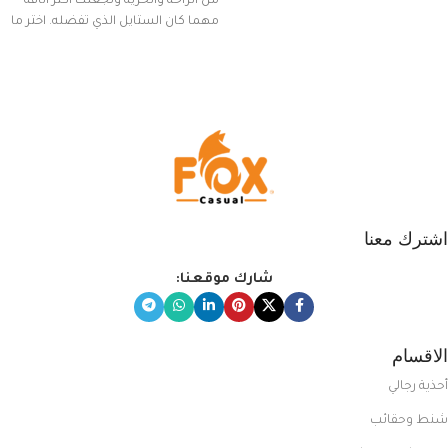
من الراحة والحرية وتجعلك أكثر أناقة
مهما كان الستايل الذي تفضله. اختر ما
يناسب ذوقك من مجموعتنا المميزة
التي تضم العديد من الاستايلات
المبتكرة من Dipelle لتتألق بلوك جذاب
وغير التقليدي
اشترك معنا
شارك موقعنا:
الاقسام
أحذية رجالي
شنط وحقائب