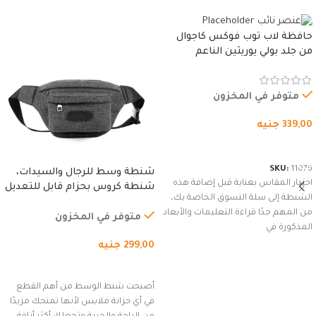
حافظة لاب توب فوكس كاجوال
من جلد بولي يوريثين الناعم
المقاوم للماء، مع غطاء مبطن
وسوستة.
متوفر في المخزون
339,00
جنيه
شراء المنتج
SKU:
11076
شنطة وسط للرجال والسيدات،
اختيار المقاس بعناية قبل إضافة هذه
شنطة كروس بحزام قابل للتعديل
الشنطة إلى سلة التسوق الخاصة بك،
للاستخدام الخارجي، التمارين،
من المهم جدًا قراءة التعليمات والأبعاد
السفر، الجري العادي، المشي
متوفر في المخزون
المذكورة في
لمسافات طويلة، وركوب الدراجات.
299,00
جنيه
(رمادي)
إضافة إلى السلة
أصبحت شنط الوسط من أهم القطع
في أي خزانة ملابس لأنها تمنحك مزيدًا