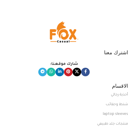
التي تضم العديد من الاستايلات
المبتكرة من Dipelle لتتألق بلوك جذاب
وغير التقليدي
اشترك معنا
شارك موقعنا:
الاقسام
أحذية رجالي
شنط وحقائب
laptop sleeves
منتجات جلد طبيعي