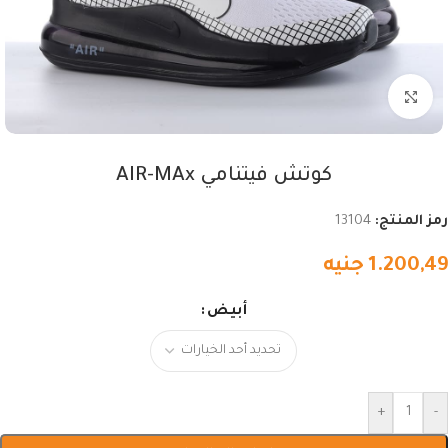
اضغط للتكبير
كوتش فيتنامي AIR-MAx
رمز المنتج:
13104
1.200,49
جنيه
أبيض
+
-