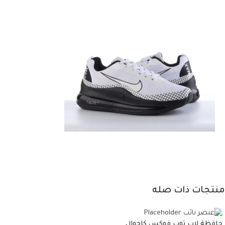
منتجات ذات صله
حافظة لاب توب فوكس كاجوال