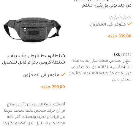
من جلد بولي يوريثين الناعم
المقاوم للماء، مع غطاء مبطن
وسوستة.
متوفر في المخزون
339,00
جنيه
شراء المنتج
SKU:
11076
شنطة وسط للرجال والسيدات،
اختيار المقاس بعناية قبل إضافة هذه
شنطة كروس بحزام قابل للتعديل
الشنطة إلى سلة التسوق الخاصة بك،
للاستخدام الخارجي، التمارين،
من المهم جدًا قراءة التعليمات والأبعاد
السفر، الجري العادي، المشي
متوفر في المخزون
المذكورة في
لمسافات طويلة، وركوب الدراجات.
299,00
جنيه
(رمادي)
إضافة إلى السلة
أصبحت شنط الوسط من أهم القطع
في أي خزانة ملابس لأنها تمنحك مزيدًا
من الراحة والحرية وتجعلك أكثر أناقة
مهما كان الستايل الذي تفضله. اختر ما
يناسب ذوقك من مجموعتنا المميزة