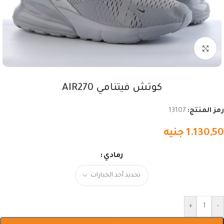
اضغط للتكبير
كوتش فيتنامي AIR270
رمز المنتج:
13107
1.130,50
جنيه
رمادي
+
-