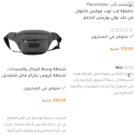
حافظة لاب توب فوكس كاجوال
من جلد بولي يوريثين الناعم
المقاوم للماء، مع غطاء مبطن
وسوستة.
متوفر في المخزون
339,00
جنيه
شراء المنتج
SKU:
11076
شنطة وسط للرجال والسيدات،
اختيار المقاس بعناية قبل إضافة هذه
شنطة كروس بحزام قابل للتعديل
الشنطة إلى سلة التسوق الخاصة بك،
للاستخدام الخارجي، التمارين،
من المهم جدًا قراءة التعليمات والأبعاد
السفر، الجري العادي، المشي
متوفر في المخزون
المذكورة في
لمسافات طويلة، وركوب الدراجات.
299,00
جنيه
(رمادي)
إضافة إلى السلة
أصبحت شنط الوسط من أهم القطع
في أي خزانة ملابس لأنها تمنحك مزيدًا
من الراحة والحرية وتجعلك أكثر أناقة