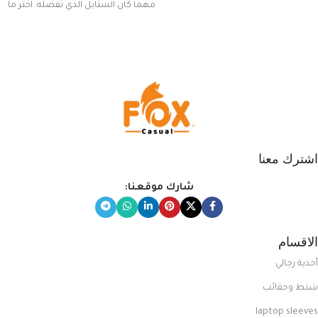
مهما كان الستايل الذي تفضله. اختر ما
يناسب ذوقك من مجموعتنا المميزة
التي تضم العديد من الاستايلات
المبتكرة من Dipelle لتتألق بلوك جذاب
وغير التقليدي
اشترك معنا
شارك موقعنا:
الاقسام
أحذية رجالي
شنط وحقائب
laptop sleeves