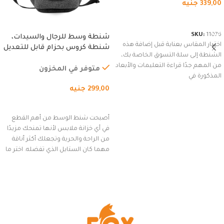
339,00
جنيه
شراء المنتج
SKU:
11076
شنطة وسط للرجال والسيدات،
اختيار المقاس بعناية قبل إضافة هذه
شنطة كروس بحزام قابل للتعديل
الشنطة إلى سلة التسوق الخاصة بك،
للاستخدام الخارجي، التمارين،
من المهم جدًا قراءة التعليمات والأبعاد
السفر، الجري العادي، المشي
متوفر في المخزون
المذكورة في
لمسافات طويلة، وركوب الدراجات.
299,00
جنيه
(رمادي)
إضافة إلى السلة
أصبحت شنط الوسط من أهم القطع
في أي خزانة ملابس لأنها تمنحك مزيدًا
من الراحة والحرية وتجعلك أكثر أناقة
مهما كان الستايل الذي تفضله. اختر ما
يناسب ذوقك من مجموعتنا المميزة
التي تضم العديد من الاستايلات
المبتكرة من Dipelle لتتألق بلوك جذاب
وغير التقليدي