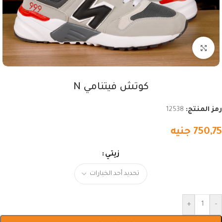
اضغط للتكبير
كوتش فيتنامي N
رمز المنتج:
12538
750,75
جنيه
زيتي
+
-