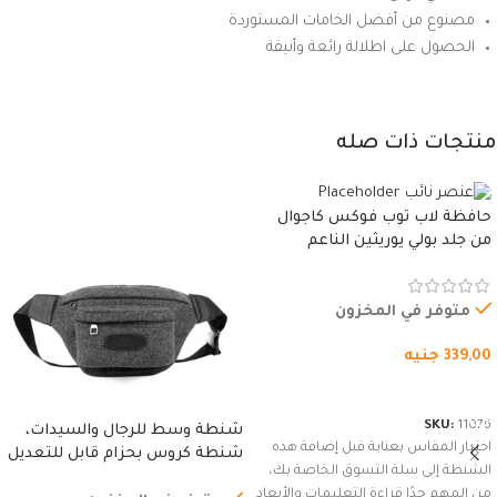
مصنوع من أفضل الخامات المستوردة
الحصول على اطلالة رائعة وأنيقة
منتجات ذات صله
حافظة لاب توب فوكس كاجوال
من جلد بولي يوريثين الناعم
المقاوم للماء، مع غطاء مبطن
وسوستة.
متوفر في المخزون
339,00
جنيه
شراء المنتج
SKU:
11076
شنطة وسط للرجال والسيدات،
اختيار المقاس بعناية قبل إضافة هذه
شنطة كروس بحزام قابل للتعديل
الشنطة إلى سلة التسوق الخاصة بك،
للاستخدام الخارجي، التمارين،
من المهم جدًا قراءة التعليمات والأبعاد