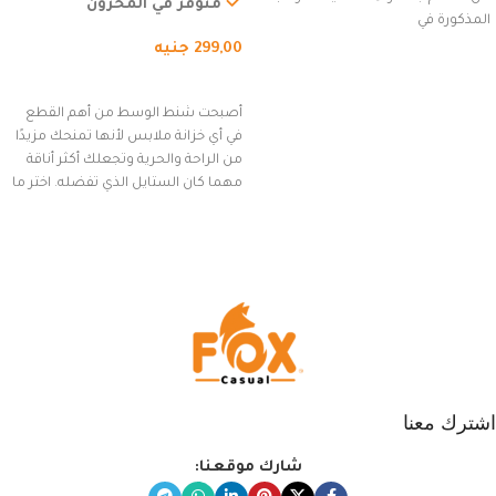
السفر، الجري العادي، المشي
متوفر في المخزون
المذكورة في
لمسافات طويلة، وركوب الدراجات.
299,00
جنيه
(رمادي)
إضافة إلى السلة
أصبحت شنط الوسط من أهم القطع
في أي خزانة ملابس لأنها تمنحك مزيدًا
من الراحة والحرية وتجعلك أكثر أناقة
مهما كان الستايل الذي تفضله. اختر ما
يناسب ذوقك من مجموعتنا المميزة
التي تضم العديد من الاستايلات
المبتكرة من Dipelle لتتألق بلوك جذاب
وغير التقليدي
اشترك معنا
شارك موقعنا: