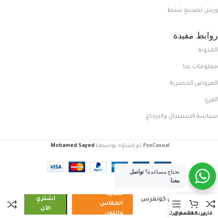
ورش تصنيع شنط
روابط مفيدة
المدونة
معلومات عنا
العروض الحصرية
الفرع
سياسة الاستبدال والارجاع
FoxCasual
تم إنشاؤه بواسطة
Mohamed Sayed
.
تحتاج مساعدة؟
تواصل
معنا
تحديد
كوتش كونفرس
اشتري
المقاس
أبيض
الآن
واللون
قارن
عربة التسوق
القائمة الرئيسية