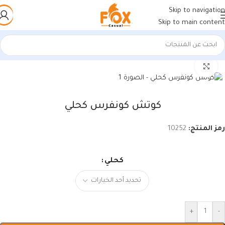
Skip to navigation
Skip to main content
الرئيسية
/
أحذية رجالي
/
كوتشي رجالي
اضغط للتكبير
كوتش كونفرس كحلي
رمز المنتج:
10252
كحلي
+
-