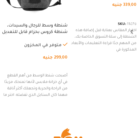
339,00
جنيه
شراء المنتج
SKU:
11076
شنطة وسط للرجال والسيدات،
اختيار المقاس بعناية قبل إضافة هذه
شنطة كروس بحزام قابل للتعديل
الشنطة إلى سلة التسوق الخاصة بك،
للاستخدام الخارجي، التمارين،
من المهم جدًا قراءة التعليمات والأبعاد
السفر، الجري العادي، المشي
متوفر في المخزون
المذكورة في
لمسافات طويلة، وركوب الدراجات.
299,00
جنيه
(رمادي)
إضافة إلى السلة
أصبحت شنط الوسط من أهم القطع
في أي خزانة ملابس لأنها تمنحك مزيدًا
من الراحة والحرية وتجعلك أكثر أناقة
مهما كان الستايل الذي تفضله. اختر ما
يناسب ذوقك من مجموعتنا المميزة
التي تضم العديد من الاستايلات
المبتكرة من Dipelle لتتألق بلوك جذاب
وغير التقليدي