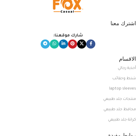
اشترك معنا
شارك موقعنا:
الاقسام
أحذية رجالي
شنط وحقائب
laptop sleeves
منتجات جلد طبيعي
محافظ جلد طبيعي
كراتة جلد طبيعي
روابط مفيدة