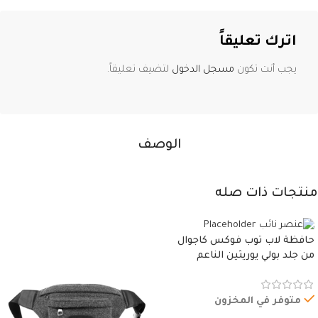
اترك تعليقاً
يجب أنت تكون
مسجل الدخول
لتضيف تعليقاً.
الوصف
منتجات ذات صله
حافظة لاب توب فوكس كاجوال
من جلد بولي يوريثين الناعم
المقاوم للماء، مع غطاء مبطن
وسوستة.
متوفر في المخزون