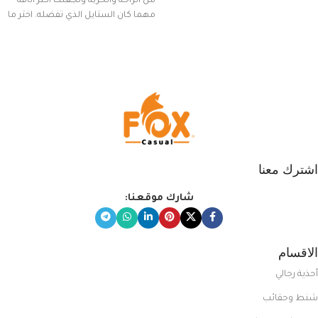
من الراحة والحرية وتجعلك أكثر أناقة
مهما كان الستايل الذي تفضله. اختر ما
يناسب ذوقك من مجموعتنا المميزة
التي تضم العديد من الاستايلات
المبتكرة من Dipelle لتتألق بلوك جذاب
وغير التقليدي
اشترك معنا
شارك موقعنا:
الاقسام
أحذية رجالي
شنط وحقائب