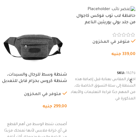
حافظة لاب توب فوكس كاجوال
من جلد بولي يوريثين الناعم
المقاوم للماء، مع غطاء مبطن
وسوستة.
متوفر في المخزون
339,00
جنيه
شراء المنتج
SKU:
11076
شنطة وسط للرجال والسيدات،
اختيار المقاس بعناية قبل إضافة هذه
شنطة كروس بحزام قابل للتعديل
الشنطة إلى سلة التسوق الخاصة بك،
للاستخدام الخارجي، التمارين،
من المهم جدًا قراءة التعليمات والأبعاد
السفر، الجري العادي، المشي
متوفر في المخزون
المذكورة في
لمسافات طويلة، وركوب الدراجات.
299,00
جنيه
(رمادي)
إضافة إلى السلة
أصبحت شنط الوسط من أهم القطع
في أي خزانة ملابس لأنها تمنحك مزيدًا