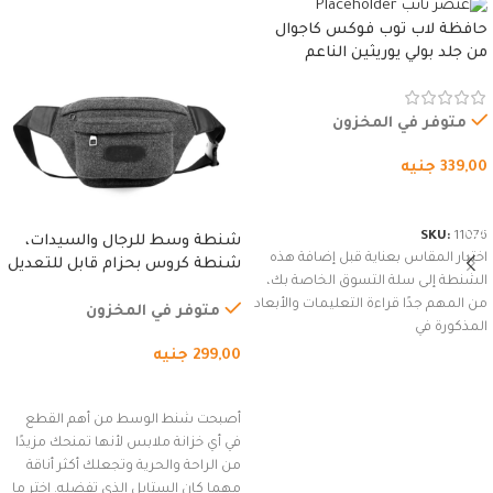
حافظة لاب توب فوكس كاجوال
من جلد بولي يوريثين الناعم
المقاوم للماء، مع غطاء مبطن
وسوستة.
متوفر في المخزون
339,00
جنيه
شراء المنتج
SKU:
11076
شنطة وسط للرجال والسيدات،
اختيار المقاس بعناية قبل إضافة هذه
شنطة كروس بحزام قابل للتعديل
الشنطة إلى سلة التسوق الخاصة بك،
للاستخدام الخارجي، التمارين،
من المهم جدًا قراءة التعليمات والأبعاد
السفر، الجري العادي، المشي
متوفر في المخزون
المذكورة في
لمسافات طويلة، وركوب الدراجات.
299,00
جنيه
(رمادي)
إضافة إلى السلة
أصبحت شنط الوسط من أهم القطع
في أي خزانة ملابس لأنها تمنحك مزيدًا
من الراحة والحرية وتجعلك أكثر أناقة
مهما كان الستايل الذي تفضله. اختر ما