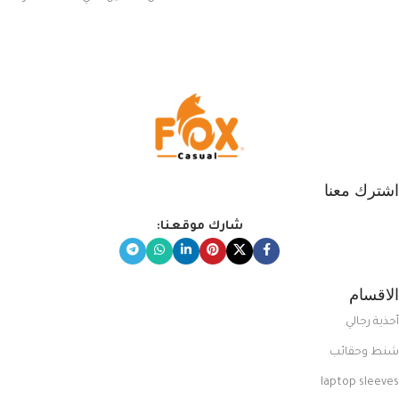
يناسب ذوقك من مجموعتنا المميزة
التي تضم العديد من الاستايلات
المبتكرة من Dipelle لتتألق بلوك جذاب
وغير التقليدي
اشترك معنا
شارك موقعنا:
الاقسام
أحذية رجالي
شنط وحقائب
laptop sleeves