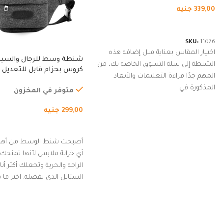
339,00
جنيه
شراء المنتج
SKU:
11076
اختيار المقاس بعناية قبل إضافة هذه
شنطة وسط للرجال والسي
الشنطة إلى سلة التسوق الخاصة بك، من
كروس بحزام قابل للتعديل 
المهم جدًا قراءة التعليمات والأبعاد
الخارجي، التمارين، السفر، ا
المذكورة في
المشي لمسافات طويلة، ور
متوفر في المخزون
الدراجات. (رمادي)
299,00
جنيه
إضافة إلى السلة
أصبحت شنط الوسط من أهم
أي خزانة ملابس لأنها تمنحك م
الراحة والحرية وتجعلك أكثر أن
الستايل الذي تفضله. اختر ما
من مجموعتنا المميزة التي ت
بلوك جذاب وغير التقليدي