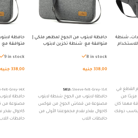
دات، شنطة
حافظة لابتوب من الجوخ لمظهر ملكي |
حافظة لابتوب
للاستخدام
متوافقة مع: شنطة تخزين لابتوب
متوافقة مع: 
لجري العادي،
لجميع الأجهزة، شنطة واقية محمولة
لجميع الأجهز
كوب
من الجوخ لجهاز نوت بوك والتابلت،
من الجوخ لجه
9 in stock
8 in stock
للجنسين
للجنسين
338,00
جنيه
338,00
جنيه
إضافة إلى السلة
إضافة إلى ا
 القطع في
-felt-Grey-14X
SKU:
Sleeve-felt-Grey-15X
زيدًا من
حافظة لابتوب من الجوخ شنطة لابتوب
حافظة لابتوب
اقة مهما كان
مصنوعة من قماش الجوخ من فوكس
مصنوعة من 
 يناسب ذوقك
كاجوال بفخر نقدم مجموعتنا الأولى من
كاجوال بفخر ن
ضم العديد
حافظات اللاب
حافظات اللاب
من الاستايلات المبتكرة من Dipelle لتتألق