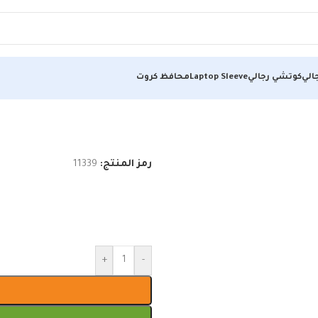
الي
كوتشي رجالي
Laptop Sleeve
محافظ كروت
رمز المنتج:
11339
+
-