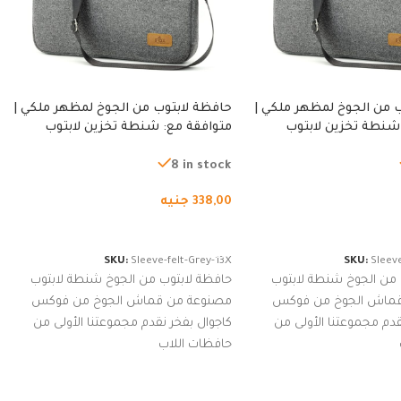
 من الجوخ لمظهر ملكي |
حافظة لابتوب من الجوخ لمظهر ملكي |
شنطة تخزين لابتوب
متوافقة مع: شنطة تخزين لابتوب
ة، شنطة واقية محمولة
لجميع الأجهزة، شنطة واقية محمولة
از نوت بوك والتابلت،
من الجوخ لجهاز نوت بوك والتابلت،
8 in stock
للجنسين
338,00
جنيه
لسلة
إضافة إلى السلة
SKU:
Sleeve-felt-Grey-13X
SKU:
Sleeve
 من الجوخ شنطة لابتوب
حافظة لابتوب من الجوخ شنطة لابتوب
قماش الجوخ من فوكس
مصنوعة من قماش الجوخ من فوكس
قدم مجموعتنا الأولى من
كاجوال بفخر نقدم مجموعتنا الأولى من
حافظات اللاب