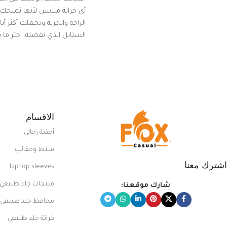
أي خزانة ملابس لأنها تمنحك م
الراحة والحرية وتجعلك أكثر أن
الستايل الذي تفضله. اختر ما
من مجموعتنا المميزة التي ت
بلوك جذاب وغير التقليدي
الاقسام
أحذية رجالي
شنط وحقائب
اشترك معنا
laptop sleeves
منتجات جلد طبيعي
شارك موقعنا:
محافظ جلد طبيعي
كراتة جلد طبيعي