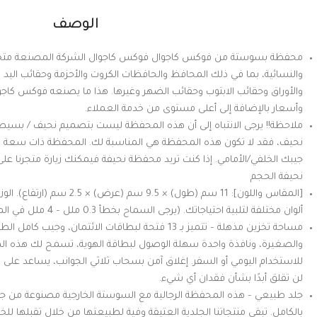
الوصف
محفظة بسوستة من فوكس كاجوال فوكس كاجوال الشركة المصنعة متخصصة
والنسائية، بما في ذلك المحافظ والحافظات الكروت والأحزمة وحقائب اليد
والأوراق وحقائب الابتوب وحقائب الضهر وغيرها. هذا ما يصنعه فوكس كاج
وأسعار بالإضافة إلى أعلى مستوى من خدمة العملاء.
ملاحظة!! يرجى الانتباه إلى أن هذه المحفظة ليست بتصميم نحيف / بسي
نحيف، فقد لا تكون هذه المحفظة هي المناسبة لك. المحفظة ذات سعة ك
نحيفة الحجم
ألوان مختلفة لتلبية احتياجاتك. (يرجى السماح بخطأ 0.3 ملل – 4 ملل في المقاس بسبب القياس اليدوي.)
مساحة تخزين مذهلة – تتميز بـ 13 فتحة لبطاقات الائتمان، و
والصغيرة، ونافذة واحدة سهلة الوصول لبطاقة الهوية، تسمح لك هذه الم
للاستخدام اليومي أو السفر. إغلاق آمن بسحاب ثلاثي الجوانب، يساعد على 
لن تقلق أبدًا بشأن فقدان أي شيء.
جلد طبيعي – هذه المحفظة الرجالية مع السوستة الخارجية مصنوعة من جل
بالكامل. تبقى منتجاتنا الجلدية العتيقة وفية لطبيعتها من خلال تقبلها 