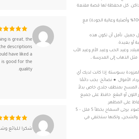
داكن. كل محفظة لها قصة مقنعة
محفظة جلدية للرجال]: جلد طبيعي (منتجات أصلية. وجديدة تمامًا بنسبة 100% وأصلية وعالية الجودة) مع
ل جميل. نأمل أن تكون هذه
ing is great, the
أو بعيدة.
 the descriptions
د وعيد الحب وعيد الأم وعيد الأب
uld have liked a
 مثل الذهاب إلى المدرسة ،
e is good for the
quality.
لمحفظة الرجالية المزودة بسوستة. إذا كانت لديك أي
1% عن الاستبدال أو استرداد الأموال. ● نصائح: يجب دائمًا
يق المسح بمنظف جلدي خاص بدلاً
 اللون أو البقع. حافظ على جميع
فاظ على المظهر.
● تنبيه: يرجى السماح باختلاف طفيف في اللون بسبب سطوع الشاشة والضوء. يرجى السماح بخطأ 5 ملل – 5
ئة والشحن، ولكنها ستختفي في
شكرا للبائع وشك