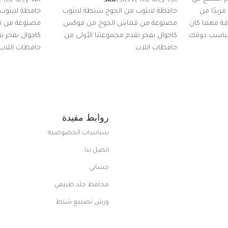
-felt-Grey-14X
SKU:
Sleeve-felt-Grey-15X
زيدًا من
حافظة لابتوب من الجوخ شنطة لابتوب
حافظة لابتوب
اقة مهما كان
مصنوعة من قماش الجوخ من فوكس
مصنوعة من 
 يناسب ذوقك
كاجوال بفخر نقدم مجموعتنا الأولى من
كاجوال بفخر ن
ضم العديد
حافظات اللاب
حافظات اللاب
من الاستايلات المبتكرة من Dipelle لتتألق
روابط مفيدة
سياسات الخصوصية
اتصل بنا
حسابي
محافظ جلد طبيعي
ورش تصنيع شنط