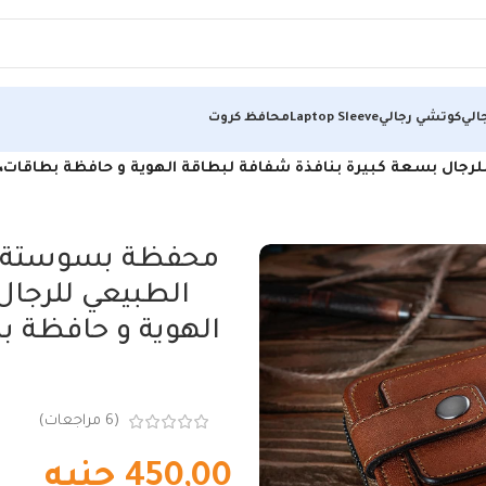
الي
كوتشي رجالي
Laptop Sleeve
محافظ كروت
جال بسعة كبيرة بنافذة شفافة لبطاقة الهوية و حافظة بطاقا
محفظة بسوستة م
الطبيعي للرجال
الهوية و حافظة 
(
6
مراجعات)
450,00
جنيه