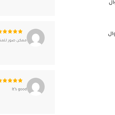
ممكن صور للمنت
It’s good