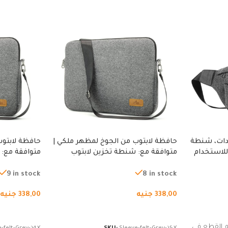
دات، شنطة
حافظة لابتوب من الجوخ لمظهر ملكي |
حافظة لابتوب
للاستخدام
متوافقة مع: شنطة تخزين لابتوب
متوافقة مع: 
لجري العادي،
لجميع الأجهزة، شنطة واقية محمولة
لجميع الأجهز
كوب
من الجوخ لجهاز نوت بوك والتابلت،
من الجوخ لجه
9 in stock
8 in stock
للجنسين
للجنسين
338,00
جنيه
338,00
جنيه
إضافة إلى السلة
إضافة إلى ا
 القطع في