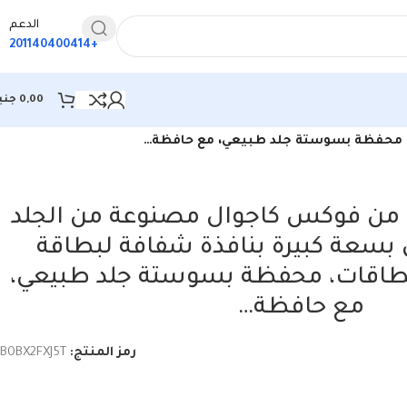
الدعم
+201140400414
0,00
جني
ت، محفظة بسوستة جلد طبيعي، مع حافظة…
ن فوكس كاجوال مصنوعة من الجلد
 بسعة كبيرة بنافذة شفافة لبطاقة
بطاقات، محفظة بسوستة جلد طبيعي،
مع حافظة…
رمز المنتج:
B0BX2FXJ5T