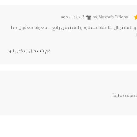
by: Mostafa El Noby
3 سنوات ago
 الماتيريال بتاعتها ممتازه و الفينيش رائع . سعرها معقول جدا
قم بتسجيل الدخول للرد
ضيف تعليقاً.