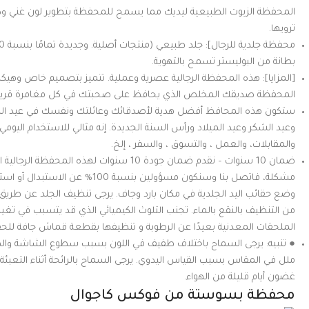
المحفظة الزيوت الطبيعية ليديك مما يسمح للمحفظة بتطوير لون غني و
ترويها.
بطانة من البوليستر تسمح بالتهوية.
[المزايا]: هذه المحفظة الرجالية عصرية وعملية. تتميز بتصميم خاص وهيك
المحفظة صديقك المخلص الذي يحافظ على صحبتك في كل مغامرة قريبة 
ستكون هذه المحافظ أفضل هدية لأصدقائك وعائلتك ونفسك في عيد الميلا
وعيد الشكر وعيد الميلاد ورأس السنة الجديدة. إنه مثالي للاستخدام اليومي
والمقابلات، والعمل ، والتسوق ، والسفر ، إلخ.
ضمان 10 سنوات – نقدم ضمان جودة 10 سنوات لهذه ا
مشكلة، فاتصل بنا وسنكون مسؤولين بنسبة 00
وضع حقائب اليد الجلدية في مكان بارد وجاف. يرجى تنظيف الجلد عن طر
من التنظيف بالنقع بالماء. تجنب التلوث الكيميائي الذي قد يتسبب في تغير
الملحقات المعدنية بعيدًا عن الرطوبة و تنظيفها بقطعة قماش جافة للح
ملل في المقاس بسبب القياس اليدوي. يرجى السماح بالرائحة أثناء التعب
غضون أيام قليلة من الهواء.
محفظة بسوستة من فوكس كاجوال