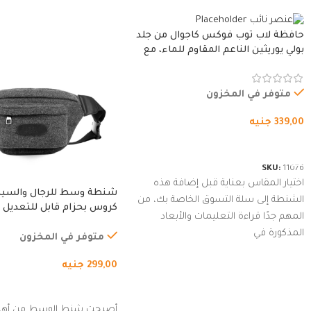
حافظة لاب توب فوكس كاجوال من جلد
بولي يوريثين الناعم المقاوم للماء، مع
غطاء مبطن وسوستة.
متوفر في المخزون
339,00
جنيه
شراء المنتج
SKU:
11076
اختيار المقاس بعناية قبل إضافة هذه
شنطة وسط للرجال والسي
الشنطة إلى سلة التسوق الخاصة بك، من
كروس بحزام قابل للتعديل 
المهم جدًا قراءة التعليمات والأبعاد
الخارجي، التمارين، السفر، ا
المذكورة في
المشي لمسافات طويلة، ور
متوفر في المخزون
الدراجات. (رمادي)
299,00
جنيه
إضافة إلى السلة
أصبحت شنط الوسط من أهم