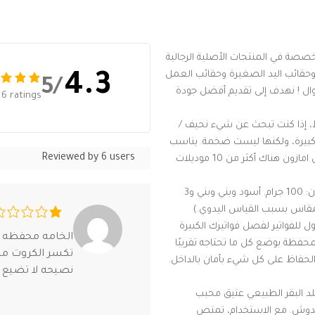
 في المنتجات الأصلية الرجالية
 وحقائب اليد الصغيرة وحقائب العمل
4.3
/5
وال ! نهدف إلى تقديم أفضل جودة
6 ratings
ط، إذا كنت تبحث عن شيء نحيف /
بيرة، ولكنها ليست ضخمة. يناسب
Reviewed by 6 users
جيبك الخلفي/الأمامي. إذا كنت تريد محفظة نحيفة فيمكنك زيارة متجرنا على امازون هناك أكثر من 10 موديلات
[المقاس واللون]: 11 سم (طول) × 9.5 سم (عرض) × 2.5 سم (ارتفاع). الوزن: 100 جرام. أسود وبني وبني و3
جيب كامل الطول للفواتير لفصل فواتيرك الكبيرة
الخامه محفظه م
حفظة بوضع كل ما تحتاجه تقريبًا
تكسر الكروت م
الحفاظ على كل شيء بأمان بالداخل.
نصيحه لا تضيع 
د البقر الطبيعي عتيق محبب
للخدوش. مع الاستخدام، تمتص