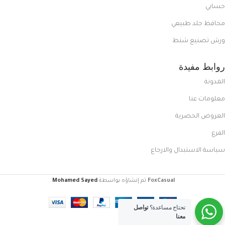
حسابي
محافظ جلد طبيعي
ورش تصنيع شنط
روابط مفيدة
المدونة
معلومات عنا
العروض الحصرية
الفرع
محفظة
سياسة الاستبدال والارجاع
كروت جلد
طبيعي،
محفظة
رجالي
FoxCasual
تم إنشاؤه بواسطة
Mohamed Sayed
.
صغيرة،
محفظة
تحتاج مساعدة؟
تواصل
كروت ونقود
معنا
نحيفة،