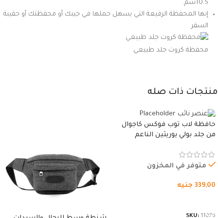
10.5سم.
إنها المحفظة الرفيعة التي يسهل حملها في جيبك أو محفظتك أو حقيبة
السفر
محفظة كروت جلد طبيعي
منتجات ذات صله
حافظة لاب توب فوكس كاجوال
من جلد بولي يوريثين الناعم
المقاوم للماء، مع غطاء مبطن
وسوستة.
متوفر في المخزون
339,00
جنيه
شراء المنتج
SKU:
11076