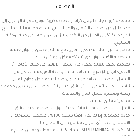
الوصف
محفظة كروت جلد طبيعي كراتة ومحفظة كروت توفر سهولة الوصول إلى
عدد قليل من بطاقات الائتمان والهويات التي تستخدمها فعليًا، مما يتيح
لك إمكانية تخزين القليل من النقود والانزلاق بدون جهد في جيبك وكذلك
المفاتيح.
مصنوعة من الجلد الطبيعي البقري، مع مظهر عصري،واللوان جميلة،
سيجعله الأكسسوار الذي تستخدمه كل يوم في حياتك.
تصميم نحيف للغاية يجعل من السهل الانزلاق في جيبك الأمامي أو
الخلفي؛ انزلاق الإصبع الشفاف لنافذة بطاقة الهوية مما يجعل من
السهل اصطحاب بطاقة هويتك أو رخصة القيادة داخل وخارج المنزل.
تناسب الجيب الأمامي بشكل أنيق، مثالي للأشخاص الذين يريدون محفظة
رقيقة وصغيرة لحمل المال والبطاقات
هدية رائعة لأي مناسبة.
الميزات: بسيط ، نحيف للغاية ، خفيف الوزن ، تصميم نحيف ، أنيق.
جودة مضمونة: إذا لم تكن راضيًا بنسبة 100% ، فيمكننا الاسترجاع او
الاستبدال مجانا. أي سؤال، فلا تتردد في الاتصال بنا.
SUPER MINIMALIST & SLIM: سمك 0.5 سم فقط ، ومقاس 8سم ×