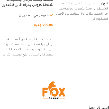
شنطة وسط للرجال والسيدات،
اختيار المقاس بعناية قبل إضافة هذه
شنطة كروس بحزام قابل للتعديل
الشنطة إلى سلة التسوق الخاصة بك،
للاستخدام الخارجي، التمارين،
من المهم جدًا قراءة التعليمات والأبعاد
السفر، الجري العادي، المشي
متوفر في المخزون
المذكورة في
لمسافات طويلة، وركوب الدراجات.
299,00
جنيه
(رمادي)
إضافة إلى السلة
أصبحت شنط الوسط من أهم القطع
في أي خزانة ملابس لأنها تمنحك مزيدًا
من الراحة والحرية وتجعلك أكثر أناقة
مهما كان الستايل الذي تفضله. اختر ما
يناسب ذوقك من مجموعتنا المميزة
التي تضم العديد من الاستايلات
المبتكرة من Dipelle لتتألق بلوك جذاب
وغير التقليدي
اشترك معنا