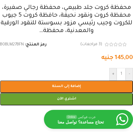
محفظة كروت جلد طبيعي، محفظة رجالي صغيرة،
محفظة كروت ونقود نحيفة، حافظة كروت 5 جيوب
للكروت وجيب رئيسي مزود بسوستة للنقود الورقية
والمعدنية، محفظة…
(
3
مراجعات)
رمز المنتج:
B0BLM27BFN
145,00
جنيه
+
-
إضافة إلى السلة
اشتري الآن
عزت فوكس
Online
تحتاج مساعدة؟ تواصل معنا