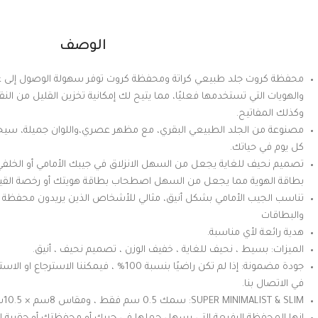
الوصف
محفظة كروت جلد طبيعي كراتة ومحفظة كروت توفر سهولة الوصول إلى عد
والهويات التي تستخدمها فعليًا، مما يتيح لك إمكانية تخزين القليل من الن
وكذلك المفاتيح.
مصنوعة من الجلد الطبيعي البقري، مع مظهر عصري،واللوان جميلة، سيج
كل يوم في حياتك.
تصميم نحيف للغاية يجعل من السهل الانزلاق في جيبك الأمامي أو الخلفي؛
بطاقة الهوية مما يجعل من السهل اصطحاب بطاقة هويتك أو رخصة القياد
تناسب الجيب الأمامي بشكل أنيق، مثالي للأشخاص الذين يريدون محفظة 
والبطاقات
هدية رائعة لأي مناسبة.
الميزات: بسيط ، نحيف للغاية ، خفيف الوزن ، تصميم نحيف ، أنيق.
جودة مضمونة: إذا لم تكن راضيًا بنسبة 100% ، فيمكنن
في الاتصال بنا.
SUPER MINIMALIST & SLIM: سمك 0.5 سم فقط ، ومقاس 8سم × 10.5سم.