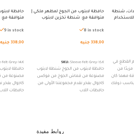
دات، شنطة
حافظة لابتوب من الجوخ لمظهر ملكي |
حافظة لابتوب
للاستخدام
متوافقة مع: شنطة تخزين لابتوب
متوافقة مع: 
لجري العادي،
لجميع الأجهزة، شنطة واقية محمولة
لجميع الأجهز
كوب
من الجوخ لجهاز نوت بوك والتابلت،
من الجوخ لجه
9 in stock
8 in stock
للجنسين
للجنسين
338,00
جنيه
338,00
جنيه
إضافة إلى السلة
إضافة إلى ا
 القطع في
-felt-Grey-14X
SKU:
Sleeve-felt-Grey-15X
زيدًا من
حافظة لابتوب من الجوخ شنطة لابتوب
حافظة لابتوب
اقة مهما كان
مصنوعة من قماش الجوخ من فوكس
مصنوعة من 
 يناسب ذوقك
كاجوال بفخر نقدم مجموعتنا الأولى من
كاجوال بفخر ن
ضم العديد
حافظات اللاب
حافظات اللاب
من الاستايلات المبتكرة من Dipelle لتتألق
روابط مفيدة