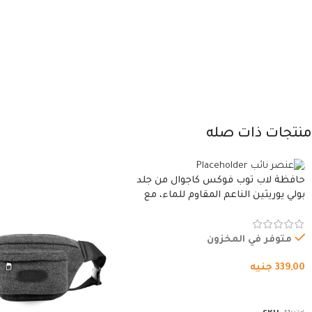
منتجات ذات صله
حافظة لاب توب فوكس كاجوال من جلد
بولي يوريثين الناعم المقاوم للماء، مع
غطاء مبطن وسوستة.
متوفر في المخزون
339,00
جنيه
شراء المنتج