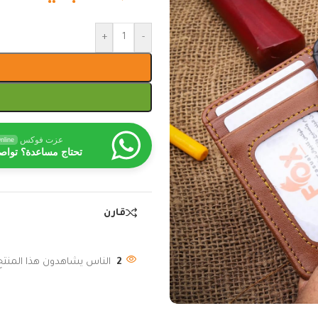
+
-
عزت فوكس
nline
تحتاج مساعدة؟ تواص
قارن
2
الناس يشاهدون هذا المنتج 