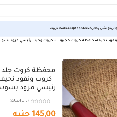
الي
كوتشي رجالي
Laptop Sleeve
محافظ كروت
ود بسوستة للنقود الورقية والمعدنية، محفظة…
محفظة كروت جلد 
رئيسي مزود بسوستة
(
3
مراجعات)
145,00
جنيه