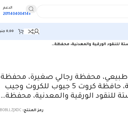
الدعم
+201140400414
0,00
جني
طبيعي، محفظة رجالي صغيرة، محفظة
كروت ونقود نحيفة، حافظة كروت 5 جيوب للكروت وجيب
 للنقود الورقية والمعدنية، محفظة…
رمز المنتج:
B0BLLZJXDC