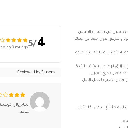
د قليل من بطاقات الائتمان
قود والانزلاق بدون جهد في جيبك
4
/5
ed on 3 ratings
عله الأكسسوار الذي تستخدمه
 انزلاق الإصبع الشفاف لنافذة
Reviewed by 3 users
ة داخل وخارج المنزل.
رقيقة وصغيرة لحمل المال
الماترياال كويس
ا الاسترجاع او الاستبدال مجانا. أي سؤال، فلا تتردد
تبوظ