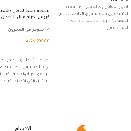
SKU:
11076
اختيار المقاس بعناية قبل إضافة هذه
شنطة وسط للرجال والسي
الشنطة إلى سلة التسوق الخاصة بك، من
كروس بحزام قابل للتعديل 
المهم جدًا قراءة التعليمات والأبعاد
الخارجي، التمارين، السفر، ا
المذكورة في
المشي لمسافات طويلة، ور
متوفر في المخزون
الدراجات. (رمادي)
299,00
جنيه
إضافة إلى السلة
أصبحت شنط الوسط من أهم
أي خزانة ملابس لأنها تمنحك م
الراحة والحرية وتجعلك أكثر أن
الستايل الذي تفضله. اختر ما
من مجموعتنا المميزة التي ت
بلوك جذاب وغير التقليدي
الاقسام