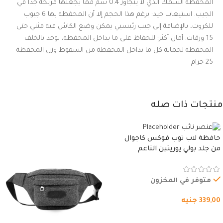
المحفظة السمك الذي لا يتجاوز 0.4 سم مما يجعلها مريحة جدا في
الجيب. استيعاب جيد: برغم هذا الحجم إلا أن المحفظة بها 6 جيوب
للكروت، بالإضافة إلى جيب رئيسيي يمكن وضع الكاش فيه مثني حتى
15 ورقات. أمان أكثر: للحفاظ على ما بداخل المحفظة، يوجد بالخلف
المحفظة لحماية كل ما بداخل المحفظة من السقوط وزن المحفظة
25 جرام
منتجات ذات صله
حافظة لاب توب فوكس كاجوال
من جلد بولي يوريثين الناعم
المقاوم للماء، مع غطاء مبطن
وسوستة.
متوفر في المخزون
339,00
جنيه
شراء المنتج