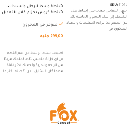
SKU:
11076
شنطة وسط للرجال والسيدات،
اختيار المقاس بعناية قبل إضافة هذه
شنطة كروس بحزام قابل للتعديل
الشنطة إلى سلة التسوق الخاصة بك،
للاستخدام الخارجي، التمارين،
من المهم جدًا قراءة التعليمات والأبعاد
السفر، الجري العادي، المشي
متوفر في المخزون
المذكورة في
لمسافات طويلة، وركوب الدراجات.
299,00
جنيه
(رمادي)
إضافة إلى السلة
أصبحت شنط الوسط من أهم القطع
في أي خزانة ملابس لأنها تمنحك مزيدًا
من الراحة والحرية وتجعلك أكثر أناقة
مهما كان الستايل الذي تفضله. اختر ما
يناسب ذوقك من مجموعتنا المميزة
التي تضم العديد من الاستايلات
المبتكرة من Dipelle لتتألق بلوك جذاب
وغير التقليدي