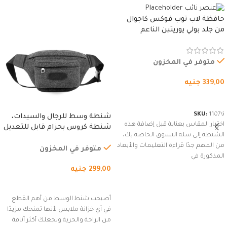
حافظة لاب توب فوكس كاجوال
من جلد بولي يوريثين الناعم
المقاوم للماء، مع غطاء مبطن
وسوستة.
متوفر في المخزون
339,00
جنيه
شراء المنتج
SKU:
11076
شنطة وسط للرجال والسيدات،
اختيار المقاس بعناية قبل إضافة هذه
شنطة كروس بحزام قابل للتعديل
الشنطة إلى سلة التسوق الخاصة بك،
للاستخدام الخارجي، التمارين،
من المهم جدًا قراءة التعليمات والأبعاد
السفر، الجري العادي، المشي
متوفر في المخزون
المذكورة في
لمسافات طويلة، وركوب الدراجات.
299,00
جنيه
(رمادي)
إضافة إلى السلة
أصبحت شنط الوسط من أهم القطع
في أي خزانة ملابس لأنها تمنحك مزيدًا
من الراحة والحرية وتجعلك أكثر أناقة