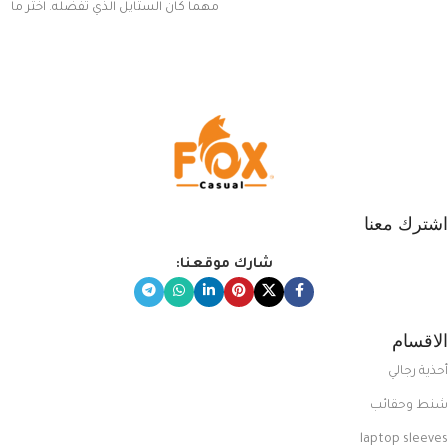
مهما كان الستايل الذي تفضله. اختر ما
يناسب ذوقك من مجموعتنا المميزة
التي تضم العديد من الاستايلات
المبتكرة من Dipelle لتتألق بلوك جذاب
وغير التقليدي
اشترك معنا
شارك موقعنا:
الاقسام
أحذية رجالي
شنط وحقائب
laptop sleeves