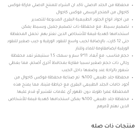
محفظة من الجلد الاصلي تاكد ان الشراء للمنتج الاصلي ماركة فوكس
كاجوال من المتجر الرسمي فوكس كاجوال
من اجواد انواع الجلود الطبيعية البقري المدبوعة للتصدير
تصميم بسيط: مع محفظة ذات تصميم جميل وبسيط يمكن
استخدامها كهدية قيمة للأشخاص الذين نعتز بهم. تحمل المحفظة
حتى 12 كارت، بالإضافة لجيب واسع للنقود الورقية و جيب صغير للنقود
الورقية ايضامقاومة للماء وللنار
حجم مناسب: مع أبعاد 11*9 سم و سمك 1.5 سنتيمتر تعد محفظة
رجالي ذات حجم صغير نسبيا مقارنة بمحافظ أخري أضخم، مما يعطي
شعور بالراحة عند وضعها داخل الجيب.
محفظة جلد طبيعي 100%: تم صناعة محفظة فوكس كاجوال من
أجود خامات الجلد الطبيعي البقري مع خياطة متينة، مما يمنح هذه
المحفظة عمرا طويلا دون ظهور أي علامات تقشير أو قدم عليها.
محفظة جلد طبيعي 100% يمكن استخدامها كهدية قيمة للأشخاص
الذين نهتم لأمرهم
منتجات ذات صله