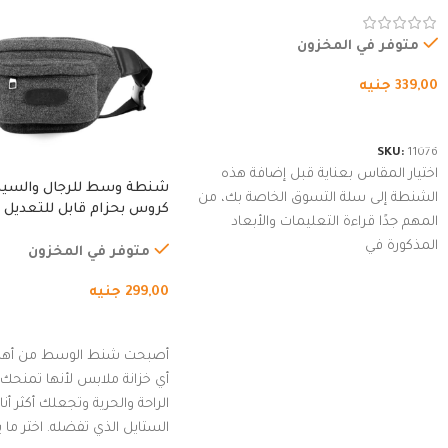
غطاء مبطن وسوستة.
متوفر في المخزون
339,00
جنيه
شراء المنتج
SKU:
11076
اختيار المقاس بعناية قبل إضافة هذه
شنطة وسط للرجال والسي
الشنطة إلى سلة التسوق الخاصة بك، من
كروس بحزام قابل للتعديل 
المهم جدًا قراءة التعليمات والأبعاد
الخارجي، التمارين، السفر، ا
المذكورة في
المشي لمسافات طويلة، ور
متوفر في المخزون
الدراجات. (رمادي)
299,00
جنيه
إضافة إلى السلة
أصبحت شنط الوسط من أهم
أي خزانة ملابس لأنها تمنحك م
الراحة والحرية وتجعلك أكثر أن
الستايل الذي تفضله. اختر ما