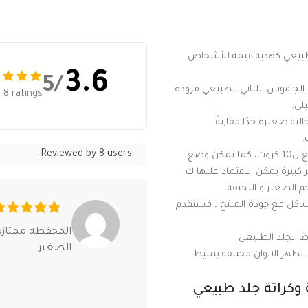
طبيعي كهدية قيمة للأشخاص
3.6
/5
لد الجاموس اللباني الطبيعي مزودة
 8 ratings
لى.
سُمك 15 ملم. المحفظة الرجالية صغيرة جدًا مقارنةً
.
Reviewed by 8 users
المساحة الداخلية المحفظة مقسمة من الداخل إلى 8 جيوب للكروت و تتسع ل10 كروت، كما يمكن وضع
 كبيرة يمكن الاعتماد علىها ك
م الصغير و النحيفة
بنسبة 100% ، إذا كانت لديك مشاكل مع جودة المنتج ، فسنقدم
المحفظه ممتازه
الصغير
ب القياس اليدوي. قد تظهر الالوان مختلفة بسيط