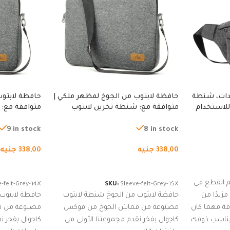
دات، شنطة
حافظة لابتوب من الجوخ لمظهر ملكي |
حافظة لابتوب
للاستخدام
متوافقة مع: شنطة تخزين لابتوب
متوافقة مع: 
لجري العادي،
لجميع الأجهزة، شنطة واقية محمولة
لجميع الأجهز
كوب
من الجوخ لجهاز نوت بوك والتابلت،
من الجوخ لجه
9 in stock
8 in stock
للجنسين
للجنسين
338,00
جنيه
338,00
جنيه
إضافة إلى السلة
إضافة إلى ا
 القطع في
-felt-Grey-14X
SKU:
Sleeve-felt-Grey-15X
زيدًا من
حافظة لابتوب من الجوخ شنطة لابتوب
حافظة لابتوب
اقة مهما كان
مصنوعة من قماش الجوخ من فوكس
مصنوعة من 
 يناسب ذوقك
كاجوال بفخر نقدم مجموعتنا الأولى من
كاجوال بفخر ن