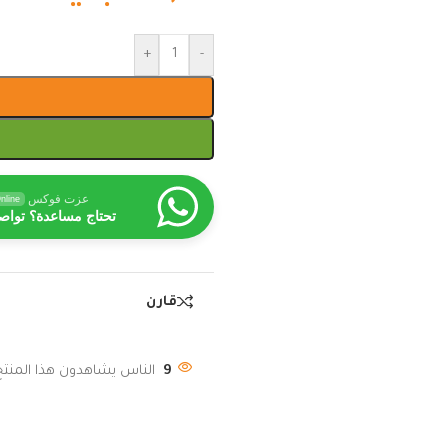
+
-
عزت فوكس
nline
تحتاج مساعدة؟ تواص
قارن
9
الناس يشاهدون هذا المنتج 