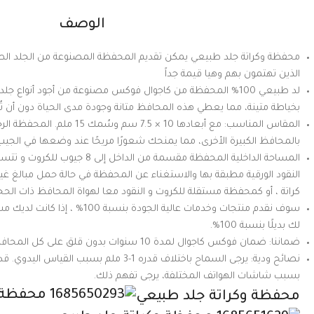
الوصف
محفظة وكراتة جلد طبيعي يمكن تقديم المحفظة المصنوعة من الجلد ال
الذين تهتمون بهم وهيا قيمة جداً
لد طبيعي 100% المحفظة من كاجوال فوكس مصنوعة من أجود أنواع ج
بخياطة متينة، مما يعطي هذه المحافظ متانة وجودة مدى الحياة دون أن تُب
المقاس المناسب: مع أبعادها 10 × 7.5 سم و
بالمحافظ الكبيرة الأخرى، مما يمنحك شعورًا مريحًا عند وضعها في الجيب
النقود الورقية مطبقة بها والاستغناء عن المحفظة في حالة حمل مبالغ غير
كراتة ، أو كمحفظة مستقلة للكروت و النقود معا لهواة المحافظ ذات الحج
سوف نقدم منتجات وخدمات عالية الجودة 
لك بديلًا بنسبة 100%.
ضماننا: ضمان فوكس كاجوال لمدة 10 سنوات بدون قلق على كل المحافظ الجلد الطبيعي
نصائح ودية: يرجى السماح باختلاف قدره 1-3 ملم بسب
بسبب شاشات الهواتف المختلفة، يرجى تفهم ذلك.
محفظة وكراتة جلد طبيعي