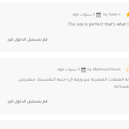
by: Islam s.
3 سنوات ago
The size is perfect that’s what 
قم بتسجيل الدخول للرد
by: Mahmoud Hosni
3 سنوات ago
مشكله المنتج انه العملات المصريه غير ورقه ال١٠ جنيه البلاستيك متقدرش
لمساحه
قم بتسجيل الدخول للرد