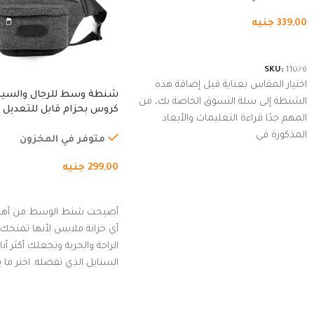
339,00
جنيه
شراء المنتج
SKU:
11076
اختيار المقاس بعناية قبل إضافة هذه
شنطة وسط للرجال والسي
الشنطة إلى سلة التسوق الخاصة بك، من
كروس بحزام قابل للتعديل 
المهم جدًا قراءة التعليمات والأبعاد
الخارجي، التمارين، السفر، ا
المذكورة في
المشي لمسافات طويلة، ور
متوفر في المخزون
الدراجات. (رمادي)
299,00
جنيه
إضافة إلى السلة
أصبحت شنط الوسط من أهم
أي خزانة ملابس لأنها تمنحك م
الراحة والحرية وتجعلك أكثر أن
الستايل الذي تفضله. اختر ما
من مجموعتنا المميزة التي ت
بلوك جذاب وغير التقليدي