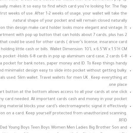
ually, makes it so easy to find which card you’re looking for. The flap
irst weeks of use. After 1-2 weeks of usage, your wallet will take the
natural shape of your pocket and will remain closed naturally.
on thin design make card holder looks more elegant and vintage. It
rtment with pop up button that can holds about 7 cards, plus has 2
 that could be used for other cards ( driver’s license, insurance card
lding little cash or bills. Wallet Dimension: 10’L x 6.5’W x 1.5’H CM.
otes pocket -Holds 6-8 cards in pop up aluminum card case, 2 cards
 pocket for bank notes, paper money and ID. To Keep things handy.
 minimalist design easy to slide into pocket without getting bulky.
ls used. Slim wallet. Travel wallets for men UK . Keep everything at
one place.
rt button at the bottom allows access to all your cards at one click
 any card needed. All important cards cash and money in your pocket.
ing material blocks your card’s electromagnetic signal it effectively
ion on a card. Keep yourself protected from unauthorized scanning.
RFID.
for Dad Young Boys Teen Boys Women Men Ladies Big Brother Son and