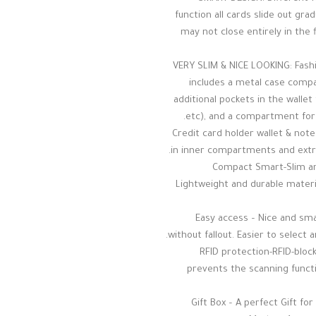
function all cards slide out grad
may not close entirely in the f
VERY SLIM & NICE LOOKING: Fashi
includes a metal case compa
additional pockets in the wallet
etc), and a compartment for ho
6-8 Credit card holder wallet & n
in inner compartments and extra
Compact Smart-Slim and
Lightweight and durable materia
Easy access – Nice and sma
without fallout. Easier to select
RFID protection-RFID-block
prevents the scanning funct
Gift Box – A perfect Gift 