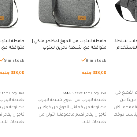
دات، شنطة
حافظة لابتوب من الجوخ لمظهر ملكي |
حافظة لابتوب
للاستخدام
متوافقة مع: شنطة تخزين لابتوب
متوافقة مع: 
لجري العادي،
لجميع الأجهزة، شنطة واقية محمولة
لجميع الأجهز
كوب
من الجوخ لجهاز نوت بوك والتابلت،
من الجوخ لجه
9 in stock
8 in stock
للجنسين
للجنسين
338,00
جنيه
338,00
جنيه
إضافة إلى السلة
إضافة إلى ا
 القطع في
-felt-Grey-14X
SKU:
Sleeve-felt-Grey-15X
زيدًا من
حافظة لابتوب من الجوخ شنطة لابتوب
حافظة لابتوب
اقة مهما كان
مصنوعة من قماش الجوخ من فوكس
مصنوعة من 
 يناسب ذوقك
كاجوال بفخر نقدم مجموعتنا الأولى من
كاجوال بفخر ن
ضم العديد
حافظات اللاب
حافظات اللاب
من الاستايلات المبتكرة من Dipelle لتتألق