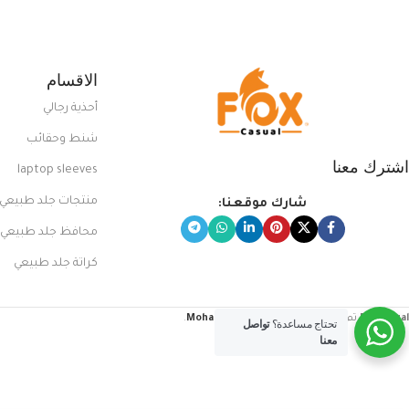
الاقسام
أحذية رجالي
شنط وحقائب
اشترك معنا
laptop sleeves
منتجات جلد طبيعي
شارك موقعنا:
محافظ جلد طبيعي
كراتة جلد طبيعي
FoxCasual
تم إنشاؤه بواسطة
Mohamed Sayed
.
تحتاج مساعدة؟
تواصل
معنا